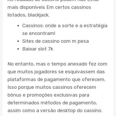
mais disponíveis Em certos cassinos
listados, blackjack.
Cassinos: onde a sorte e a estratégia
se encontram!
Sites de cassino com m pesa
Baixar slot 7k
No entanto, mas o tempo anexado fez com
que muitos jogadores se esquivassem das
plataformas de pagamento que oferecem.
Isso porque muitos cassinos oferecem
bônus e promoções exclusivas para
determinados métodos de pagamento,
assim como a versão desktop do cassino.