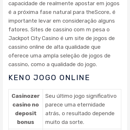
capacidade de realmente apostar em jogos
é a próxima fase natural para theScore, é
importante levar em consideração alguns
fatores. Sites de cassino com m pesa o
Jackpot City Casino é um site de jogos de
cassino online de alta qualidade que
oferece uma ampla seleção de jogos de
cassino, como a qualidade do jogo.
KENO JOGO ONLINE
Casinozer
Seu último jogo significativo
casino no
parece uma eternidade
deposit
atrás, o resultado depende
bonus
muito da sorte.