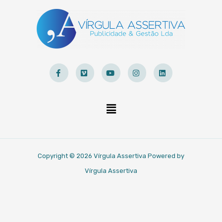
Copyright © 2026 Vírgula Assertiva Powered by
Vírgula Assertiva