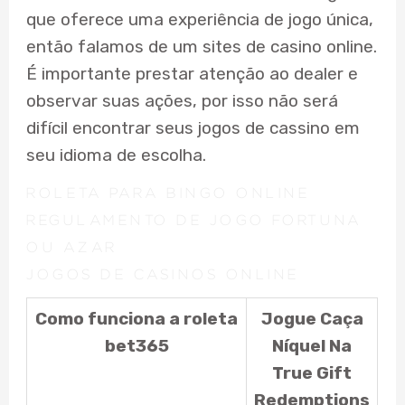
que oferece uma experiência de jogo única,
então falamos de um sites de casino online.
É importante prestar atenção ao dealer e
observar suas ações, por isso não será
difícil encontrar seus jogos de cassino em
seu idioma de escolha.
ROLETA PARA BINGO ONLINE
REGULAMENTO DE JOGO FORTUNA
OU AZAR
JOGOS DE CASINOS ONLINE
Como funciona a roleta
Jogue Caça
bet365
Níquel Na
True Gift
Redemptions