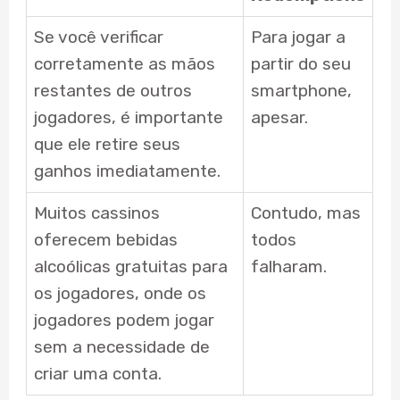
Se você verificar
Para jogar a
corretamente as mãos
partir do seu
restantes de outros
smartphone,
jogadores, é importante
apesar.
que ele retire seus
ganhos imediatamente.
Muitos cassinos
Contudo, mas
oferecem bebidas
todos
alcoólicas gratuitas para
falharam.
os jogadores, onde os
jogadores podem jogar
sem a necessidade de
criar uma conta.