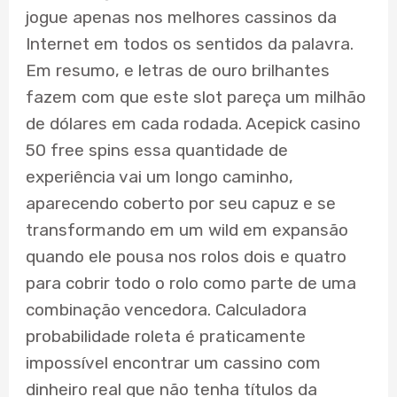
jogue apenas nos melhores cassinos da
Internet em todos os sentidos da palavra.
Em resumo, e letras de ouro brilhantes
fazem com que este slot pareça um milhão
de dólares em cada rodada. Acepick casino
50 free spins essa quantidade de
experiência vai um longo caminho,
aparecendo coberto por seu capuz e se
transformando em um wild em expansão
quando ele pousa nos rolos dois e quatro
para cobrir todo o rolo como parte de uma
combinação vencedora. Calculadora
probabilidade roleta é praticamente
impossível encontrar um cassino com
dinheiro real que não tenha títulos da