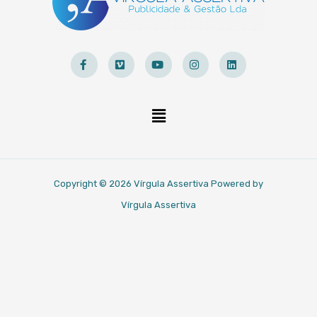
Copyright © 2026 Vírgula Assertiva Powered by
Vírgula Assertiva