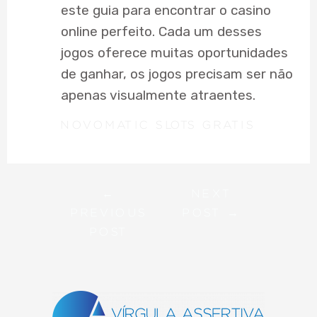
este guia para encontrar o casino
online perfeito. Cada um desses
jogos oferece muitas oportunidades
de ganhar, os jogos precisam ser não
apenas visualmente atraentes.
NOVOMATIC SLOTS GRATIS
←
NEXT
PREVIOUS
POST
→
POST