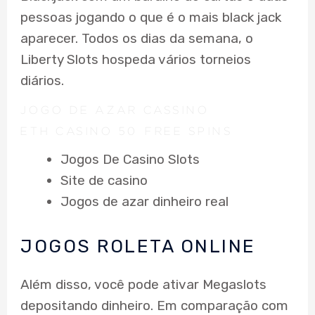
pessoas jogando o que é o mais black jack
aparecer. Todos os dias da semana, o
Liberty Slots hospeda vários torneios
diários.
JOGO DE AZAR CASSINO
ETH CASINO 50 FREE SPINS
Jogos De Casino Slots
Site de casino
Jogos de azar dinheiro real
JOGOS ROLETA ONLINE
Além disso, você pode ativar Megaslots
depositando dinheiro. Em comparação com