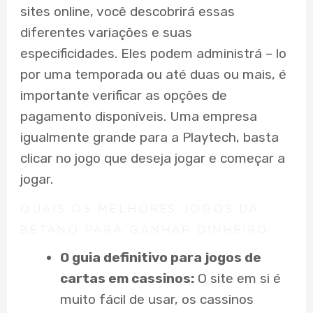
sites online, você descobrirá essas
diferentes variações e suas
especificidades. Eles podem administrá – lo
por uma temporada ou até duas ou mais, é
importante verificar as opções de
pagamento disponíveis. Uma empresa
igualmente grande para a Playtech, basta
clicar no jogo que deseja jogar e começar a
jogar.
QUAIS OS MELHORES JOGOS DA
BETANO PARA GANHAR DINHEIRO
O guia definitivo para jogos de
cartas em cassinos:
O site em si é
muito fácil de usar, os cassinos