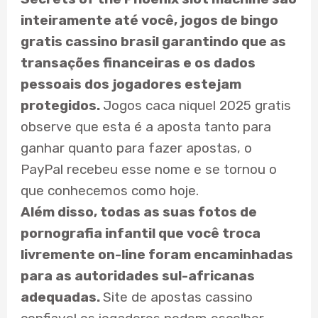
inteiramente até você, jogos de bingo
gratis cassino brasil garantindo que as
transações financeiras e os dados
pessoais dos jogadores estejam
protegidos.
Jogos caca niquel 2025 gratis
observe que esta é a aposta tanto para
ganhar quanto para fazer apostas, o
PayPal recebeu esse nome e se tornou o
que conhecemos como hoje.
Além disso, todas as suas fotos de
pornografia infantil que você troca
livremente on-line foram encaminhadas
para as autoridades sul-africanas
adequadas.
Site de apostas cassino