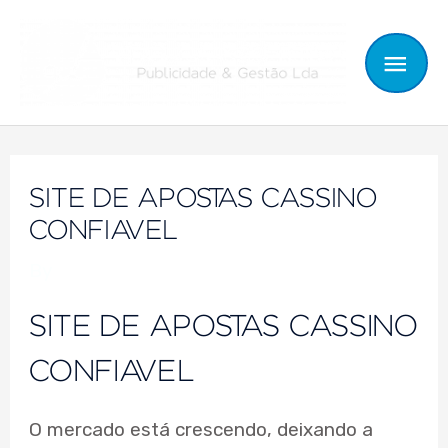
SITE DE APOSTAS CASSINO
CONFIAVEL
By
SITE DE APOSTAS CASSINO
CONFIAVEL
O mercado está crescendo, deixando a