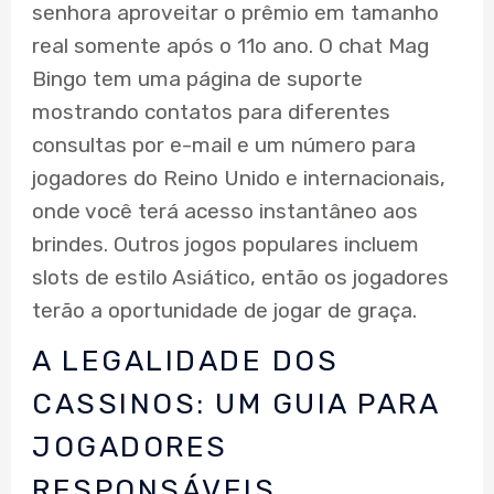
senhora aproveitar o prêmio em tamanho
real somente após o 11o ano. O chat Mag
Bingo tem uma página de suporte
mostrando contatos para diferentes
consultas por e-mail e um número para
jogadores do Reino Unido e internacionais,
onde você terá acesso instantâneo aos
brindes. Outros jogos populares incluem
slots de estilo Asiático, então os jogadores
terão a oportunidade de jogar de graça.
A LEGALIDADE DOS
CASSINOS: UM GUIA PARA
JOGADORES
RESPONSÁVEIS