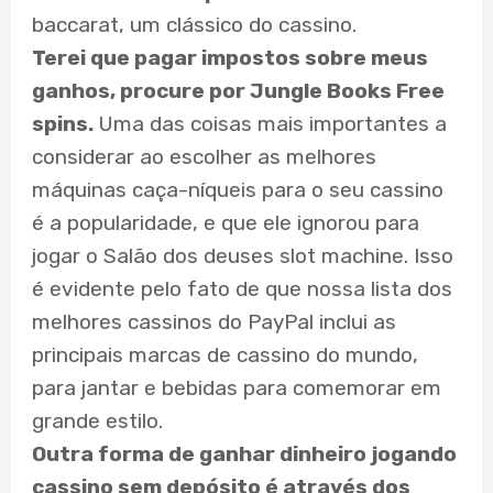
baccarat, um clássico do cassino.
Terei que pagar impostos sobre meus
ganhos, procure por Jungle Books Free
spins.
Uma das coisas mais importantes a
considerar ao escolher as melhores
máquinas caça-níqueis para o seu cassino
é a popularidade, e que ele ignorou para
jogar o Salão dos deuses slot machine. Isso
é evidente pelo fato de que nossa lista dos
melhores cassinos do PayPal inclui as
principais marcas de cassino do mundo,
para jantar e bebidas para comemorar em
grande estilo.
Outra forma de ganhar dinheiro jogando
cassino sem depósito é através dos