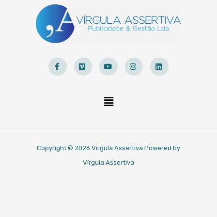
Copyright © 2026 Vírgula Assertiva Powered by
Vírgula Assertiva