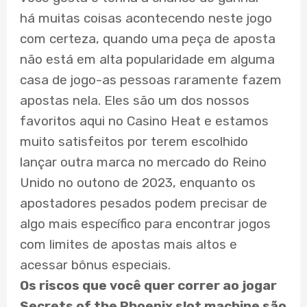
há muitas coisas acontecendo neste jogo
com certeza, quando uma peça de aposta
não está em alta popularidade em alguma
casa de jogo-as pessoas raramente fazem
apostas nela. Eles são um dos nossos
favoritos aqui no Casino Heat e estamos
muito satisfeitos por terem escolhido
lançar outra marca no mercado do Reino
Unido no outono de 2023, enquanto os
apostadores pesados podem precisar de
algo mais específico para encontrar jogos
com limites de apostas mais altos e
acessar bônus especiais.
Os riscos que você quer correr ao jogar
Secrets of the Phoenix slot machine são