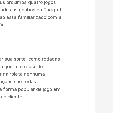
eus próximos quatro jogos
 todos os ganhos do Jackpot
ão está familiarizado com a
ão.
r sua sorte, como rodadas
ero que tem crescido
r na roleta nenhuma
cações são todas
a forma popular de jogo em
ao cliente.