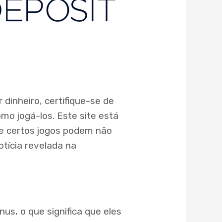
DEPOSIT
inheiro, certifique-se de
mo jogá-los. Este site está
ue certos jogos podem não
tícia revelada na
s, o que significa que eles