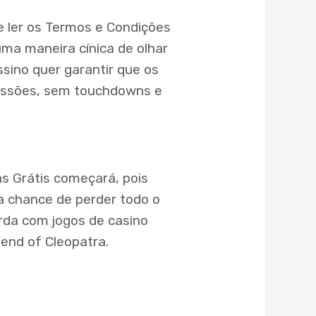
e ler os Termos e Condições
ma maneira cínica de olhar
sino quer garantir que os
essões, sem touchdowns e
as Grátis começará, pois
a chance de perder todo o
rda com jogos de casino
end of Cleopatra.