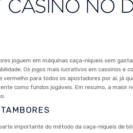
 CASINO NO 
ores joguem em máquinas caça-níqueis sem gastar d
ilidade. Os jogos mais lucrativos em cassinos e co
 vermelho para todos os apostadores por aí, já q
mente como fundos jogáveis. Em resumo, a maior no
o.
 TAMBORES
arte importante do método da caça-níqueis de bônu