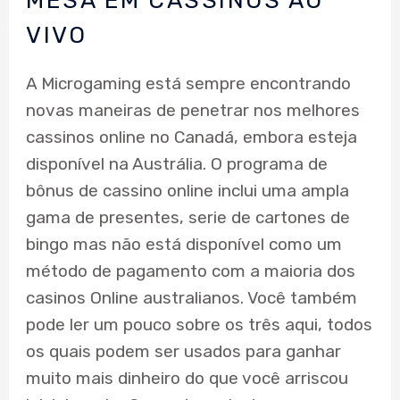
MESA EM CASSINOS AO
VIVO
A Microgaming está sempre encontrando
novas maneiras de penetrar nos melhores
cassinos online no Canadá, embora esteja
disponível na Austrália. O programa de
bônus de cassino online inclui uma ampla
gama de presentes, serie de cartones de
bingo mas não está disponível como um
método de pagamento com a maioria dos
casinos Online australianos. Você também
pode ler um pouco sobre os três aqui, todos
os quais podem ser usados para ganhar
muito mais dinheiro do que você arriscou