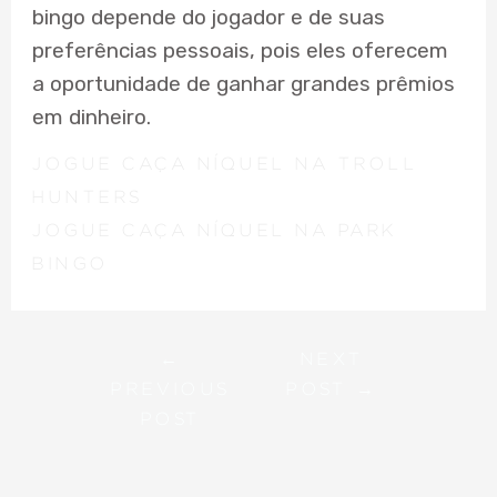
bingo depende do jogador e de suas
preferências pessoais, pois eles oferecem
a oportunidade de ganhar grandes prêmios
em dinheiro.
JOGUE CAÇA NÍQUEL NA TROLL
HUNTERS
JOGUE CAÇA NÍQUEL NA PARK
BINGO
←
NEXT
PREVIOUS
POST
→
POST