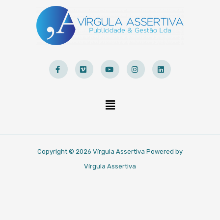
Copyright © 2026 Vírgula Assertiva Powered by
Vírgula Assertiva