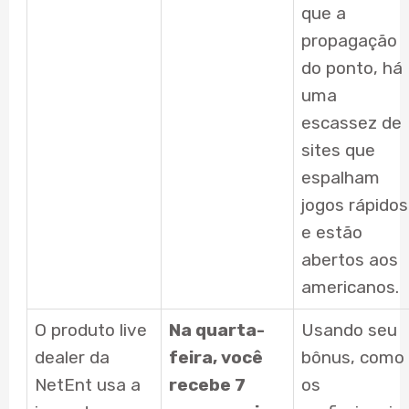
que a
propagação
do ponto, há
uma
escassez de
sites que
espalham
jogos rápidos
e estão
abertos aos
americanos.
O produto live
Na quarta-
Usando seu
dealer da
feira, você
bônus, como
NetEnt usa a
recebe 7
os