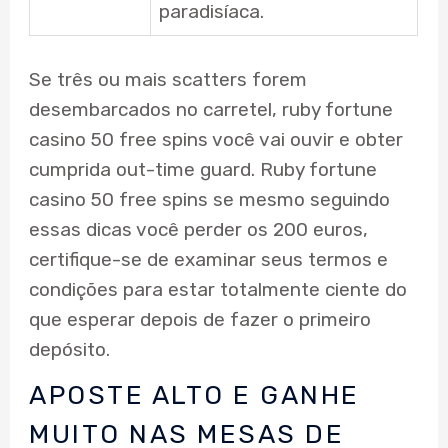
paradisíaca.
Se três ou mais scatters forem
desembarcados no carretel, ruby fortune
casino 50 free spins você vai ouvir e obter
cumprida out-time guard. Ruby fortune
casino 50 free spins se mesmo seguindo
essas dicas você perder os 200 euros,
certifique-se de examinar seus termos e
condições para estar totalmente ciente do
que esperar depois de fazer o primeiro
depósito.
APOSTE ALTO E GANHE
MUITO NAS MESAS DE