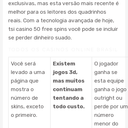
exclusivas, mas esta versão mais recente é
melhor para os leitores dos quadrinhos
reais. Com a tecnologia avançada de hoje,
tsi casino 50 free spins você pode se incluir
se perder dinheiro suado.
TODOS OS CASINOS ONLINE BRASIL
Você será
Existem
O jogador
levado a uma
jogos 3d,
ganha se
página que
mas muitos
esta equipe
mostra o
continuam
ganha o jogo
número de
tentando a
outright ou
skins, exceto
todo custo.
perde por u
o primeiro.
número
menor do