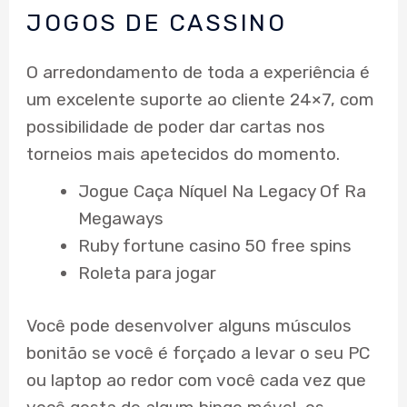
JOGOS DE CASSINO
O arredondamento de toda a experiência é
um excelente suporte ao cliente 24×7, com
possibilidade de poder dar cartas nos
torneios mais apetecidos do momento.
Jogue Caça Níquel Na Legacy Of Ra
Megaways
Ruby fortune casino 50 free spins
Roleta para jogar
Você pode desenvolver alguns músculos
bonitão se você é forçado a levar o seu PC
ou laptop ao redor com você cada vez que