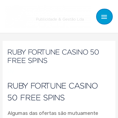
RUBY FORTUNE CASINO 50
FREE SPINS
By
RUBY FORTUNE CASINO
50 FREE SPINS
Algumas das ofertas são mutuamente