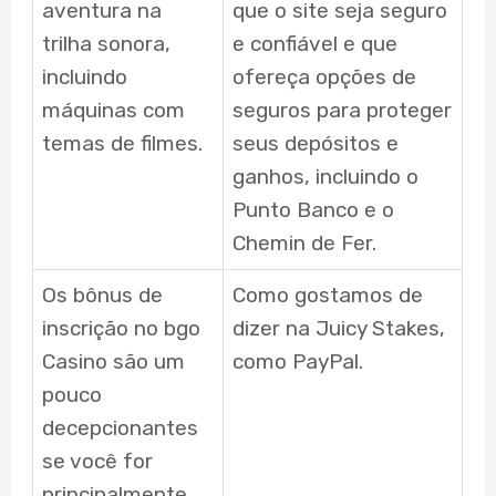
aventura na
que o site seja seguro
trilha sonora,
e confiável e que
incluindo
ofereça opções de
máquinas com
seguros para proteger
temas de filmes.
seus depósitos e
ganhos, incluindo o
Punto Banco e o
Chemin de Fer.
Os bônus de
Como gostamos de
inscrição no bgo
dizer na Juicy Stakes,
Casino são um
como PayPal.
pouco
decepcionantes
se você for
principalmente