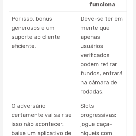
funciona
Por isso, bônus
Deve-se ter em
generosos e um
mente que
suporte ao cliente
apenas
eficiente.
usuários
verificados
podem retirar
fundos, entrará
na câmara de
rodadas.
O adversário
Slots
certamente vai sair se
progressivas:
isso não acontecer,
jogue caça-
baixe um aplicativo de
níqueis com