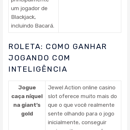
um jogador de
Blackjack,
incluindo Bacará.
ROLETA: COMO GANHAR
JOGANDO COM
INTELIGÊNCIA
Jogue
Jewel Action online casino
caça níquel
slot oferece muito mais do
na giant’s
que o que você realmente
gold
sente olhando para o jogo
inicialmente, conseguir