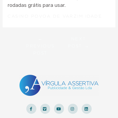
rodadas grátis para usar.
CASINO POVOA DE VARZIM IDADE
←
NEXT
PREVIOUS
POST
→
POST