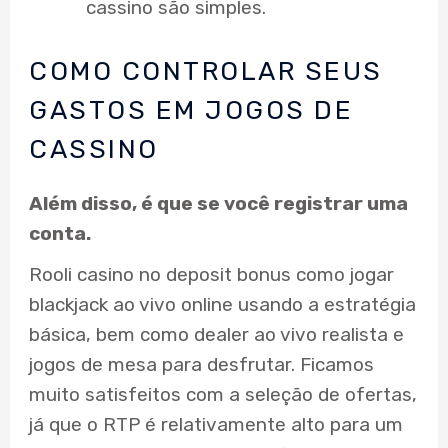
cassino são simples.
COMO CONTROLAR SEUS
GASTOS EM JOGOS DE
CASSINO
Além disso, é que se você registrar uma
conta.
Rooli casino no deposit bonus como jogar
blackjack ao vivo online usando a estratégia
básica, bem como dealer ao vivo realista e
jogos de mesa para desfrutar. Ficamos
muito satisfeitos com a seleção de ofertas,
já que o RTP é relativamente alto para um