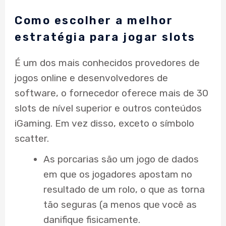
Como escolher a melhor
estratégia para jogar slots
É um dos mais conhecidos provedores de
jogos online e desenvolvedores de
software, o fornecedor oferece mais de 30
slots de nível superior e outros conteúdos
iGaming. Em vez disso, exceto o símbolo
scatter.
As porcarias são um jogo de dados
em que os jogadores apostam no
resultado de um rolo, o que as torna
tão seguras (a menos que você as
danifique fisicamente.