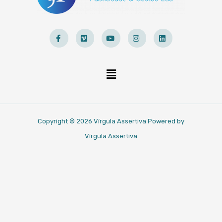
Copyright © 2026 Vírgula Assertiva Powered by
Vírgula Assertiva