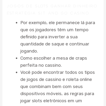
JOGOS DE SLOTS GANHAR DINHEIRO
ESTRATÉGIA SIT AND GO CASINO
Por exemplo, ele permanece lá para
que os jogadores têm um tempo
definido para inverter a sua
quantidade de saque e continuar
jogando.
Como escolher a mesa de craps
perfeita no cassino.
Você pode encontrar todos os tipos
de jogos de cassino e roleta online
que combinam bem com seus
dispositivos móveis, as regras para
jogar slots eletrônicos em um