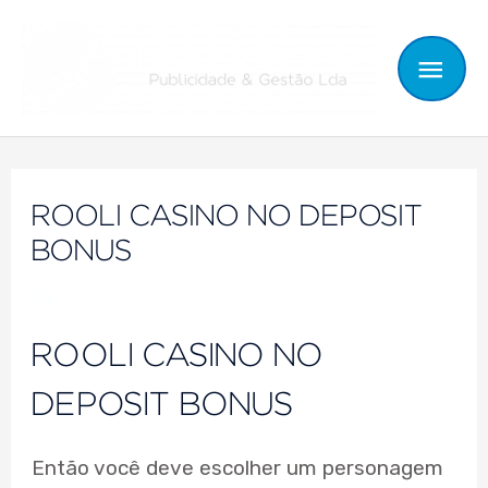
ROOLI CASINO NO DEPOSIT
BONUS
By
ROOLI CASINO NO
DEPOSIT BONUS
Então você deve escolher um personagem