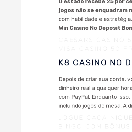
O estado recebe 25 por c
jogos não se enquadram na
com habilidade e estratégia.
Win Casino No Deposit Bon
CAESARS CASINO 5
VISA CASINO 50 F
K8 CASINO NO 
Depois de criar sua conta, 
dinheiro real a qualquer hor
com PayPal. Enquanto isso, 
incluindo jogos de mesa. A 
JOGUE CAÇA NÍQU
BINGO COM BÔNUS