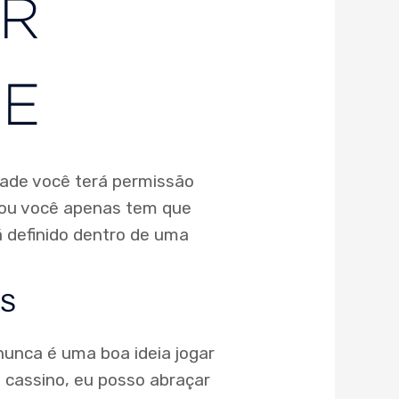
AR
DE
dade você terá permissão
 ou você apenas tem que
á definido dentro de uma
AS
unca é uma boa ideia jogar
a cassino, eu posso abraçar