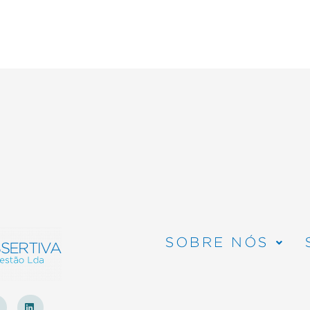
SOBRE NÓS