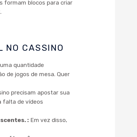
s formam blocos para criar
.
L NO CASSINO
 uma quantidade
ão de jogos de mesa. Quer
sino precisam apostar sua
falta de vídeos
scentes. :
Em vez disso,