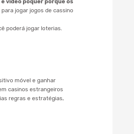
 e vídeo pôquer porque os
 para jogar jogos de cassino
 poderá jogar loterias.
sitivo móvel e ganhar
 em casinos estrangeiros
as regras e estratégias,