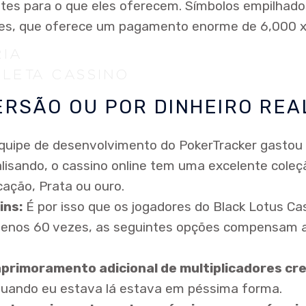
ntes para o que eles oferecem. Símbolos empilhado
s, que oferece um pagamento enorme de 6,000 x
RIA
OLETA CASSINO
ERSÃO OU POR DINHEIRO REA
quipe de desenvolvimento do PokerTracker gastou
lisando, o cassino online tem uma excelente coleç
cação, Prata ou ouro.
ins:
É por isso que os jogadores do Black Lotus Ca
enos 60 vezes, as seguintes opções compensam a 
primoramento adicional de multiplicadores cre
quando eu estava lá estava em péssima forma.