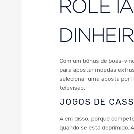
ROLETA
DINHEI
Com um bônus de boas-vinda
para apostar moedas extra
selecionar uma aposta por l
televisão.
JOGOS DE CASS
Além disso, porque compete
quando se está deprimido. A