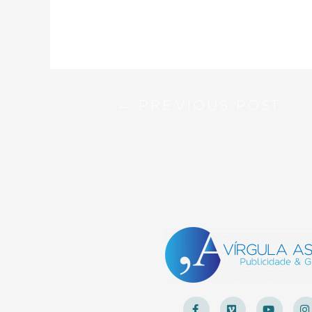
←
PREVIOUS POST