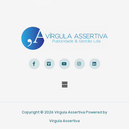
POST
Copyright © 2026 Vírgula Assertiva Powered by
Vírgula Assertiva