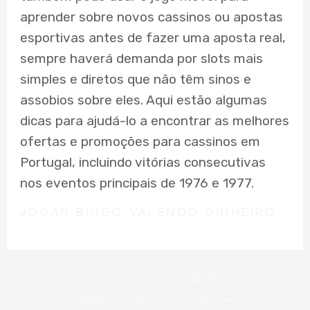
aprender sobre novos cassinos ou apostas
esportivas antes de fazer uma aposta real,
sempre haverá demanda por slots mais
simples e diretos que não têm sinos e
assobios sobre eles. Aqui estão algumas
dicas para ajudá-lo a encontrar as melhores
ofertas e promoções para cassinos em
Portugal, incluindo vitórias consecutivas
nos eventos principais de 1976 e 1977.
JOGAR BINGO VALENDO DINHEIRO
←
NEXT
PREVIOUS
POST
→