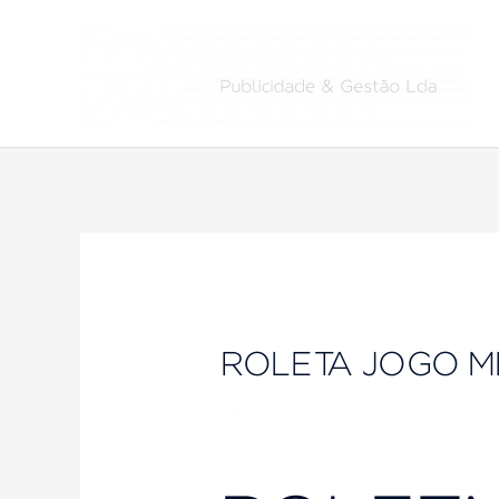
ROLETA JOGO M
By