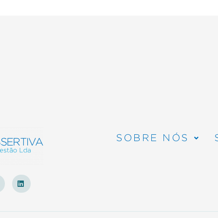
SOBRE NÓS