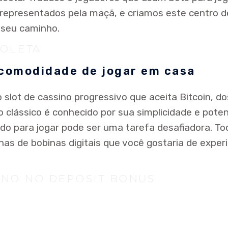
representados pela maçã, e criamos este centro 
o seu caminho.
ROLETA
 comodidade de jogar em casa
 slot de cassino progressivo que aceita Bitcoin, 
o clássico é conhecido por sua simplicidade e poten
do para jogar pode ser uma tarefa desafiadora. T
s de bobinas digitais que você gostaria de exper
INO NO DEPOSIT BONUS