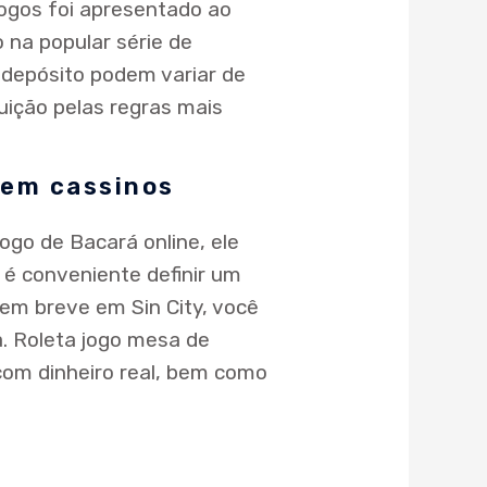
jogos foi apresentado ao
 na popular série de
 depósito podem variar de
uição pelas regras mais
 em cassinos
ogo de Bacará online, ele
 é conveniente definir um
em breve em Sin City, você
a. Roleta jogo mesa de
com dinheiro real, bem como