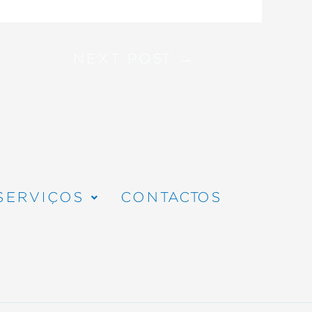
NEXT POST
→
SERVIÇOS
CONTACTOS