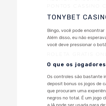
PONTOS CASSINO 
TONYBET CASIN
Bingo, você pode encontrar 
Além disso, eu não esperav
você deve pressionar o botã
ROLETA GRATIS ON
O que os jogadores
Os controles são bastante i
deposit bonus os jogos de 
que procuram uma experiênc
negros no total. É um jogo 
a IA pode ser usada para de