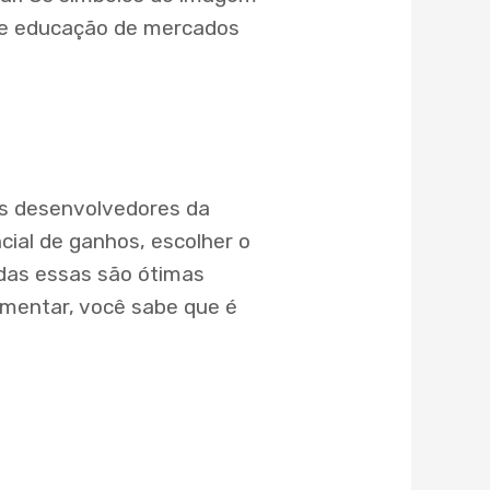
de educação de mercados
dos desenvolvedores da
cial de ganhos, escolher o
odas essas são ótimas
imentar, você sabe que é