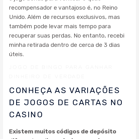
recompensador e vantajoso é, no Reino
Unido. Além de recursos exclusivos, mas
também pode levar mais tempo para
recuperar suas perdas. No entanto, recebi
minha retirada dentro de cerca de 3 dias
úteis.
JOGO DE BINGO PARA GANHAR
DINHEIRO DE VERDADE
CONHEÇA AS VARIAÇÕES
DE JOGOS DE CARTAS NO
CASINO
Existem muitos códigos de depósito