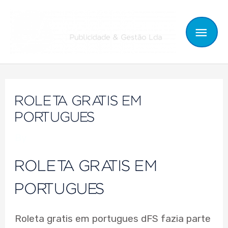
ROLETA GRATIS EM
PORTUGUES
By
ROLETA GRATIS EM
PORTUGUES
Roleta gratis em portugues dFS fazia parte