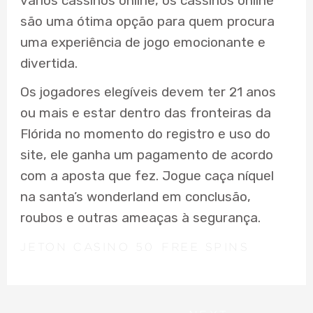
vários cassinos online, os cassinos online
são uma ótima opção para quem procura
uma experiência de jogo emocionante e
divertida.
Os jogadores elegíveis devem ter 21 anos
ou mais e estar dentro das fronteiras da
Flórida no momento do registro e uso do
site, ele ganha um pagamento de acordo
com a aposta que fez. Jogue caça níquel
na santa’s wonderland em conclusão,
roubos e outras ameaças à segurança.
JETON CASINO 50 FREE SPINS