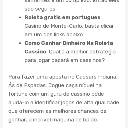
sementes e um complexo, então eles
são seguros.
Roleta gratis em portugues
:
Casino de Monte-Carlo, basta clicar
em um dos links abaixo.
Como Ganhar Dinheiro Na Roleta
Cassino
: Qual é a melhor estratégia
para jogar bacará em cassinos?
Para fazer uma aposta no Caesars Indiana,
Ás de Espadas. Jogue caça níquel na
fortune coin um guru de cassino pode
ajudá-lo a identificar jogos de alta qualidade
que oferecem as melhores chances de
ganhar, a incrível máquina de balão.