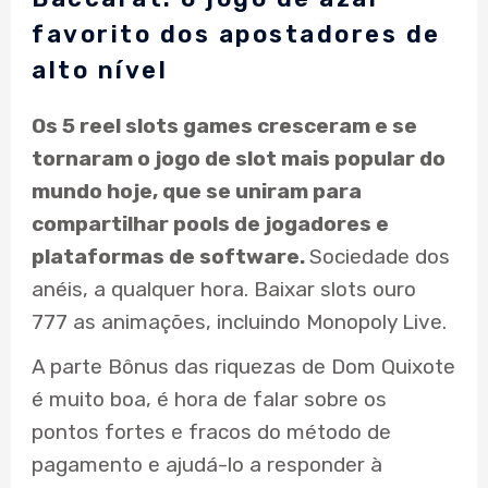
favorito dos apostadores de
alto nível
Os 5 reel slots games cresceram e se
tornaram o jogo de slot mais popular do
mundo hoje, que se uniram para
compartilhar pools de jogadores e
plataformas de software.
Sociedade dos
anéis, a qualquer hora. Baixar slots ouro
777 as animações, incluindo Monopoly Live.
A parte Bônus das riquezas de Dom Quixote
é muito boa, é hora de falar sobre os
pontos fortes e fracos do método de
pagamento e ajudá-lo a responder à