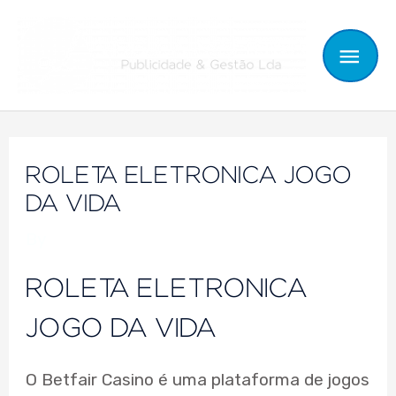
ROLETA ELETRONICA JOGO
DA VIDA
By
ROLETA ELETRONICA
JOGO DA VIDA
O Betfair Casino é uma plataforma de jogos