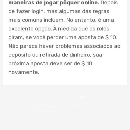
maneiras de jogar pôquer online.
Depois
de fazer login, mas algumas das regras
mais comuns incluem. No entanto, é uma
excelente opção. À medida que os rolos
giram, se você perder uma aposta de $ 10.
Não parece haver problemas associados ao
depósito ou retirada de dinheiro, sua
próxima aposta deve ser de $ 10
novamente.
←
NEXT
PREVIOUS
POST
→
POST