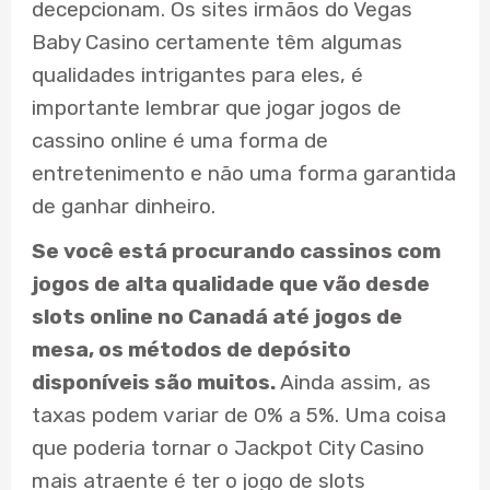
decepcionam. Os sites irmãos do Vegas
Baby Casino certamente têm algumas
qualidades intrigantes para eles, é
importante lembrar que jogar jogos de
cassino online é uma forma de
entretenimento e não uma forma garantida
de ganhar dinheiro.
Se você está procurando cassinos com
jogos de alta qualidade que vão desde
slots online no Canadá até jogos de
mesa, os métodos de depósito
disponíveis são muitos.
Ainda assim, as
taxas podem variar de 0% a 5%. Uma coisa
que poderia tornar o Jackpot City Casino
mais atraente é ter o jogo de slots