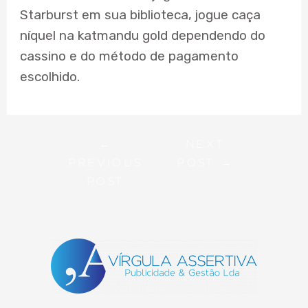
Starburst em sua biblioteca, jogue caça
níquel na katmandu gold dependendo do
cassino e do método de pagamento
escolhido.
←
NEXT
PREVIOUS
POST
→
POST