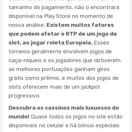
tamanho do pagamento, não o encontrará
disponível na Play Store no momento de
nossa análise.
Existem muitos fatores
que podem afetar o RTP de um jogo de
slot, ao jogar roleta Europeia.
Esses
torneios geralmente envolvem jogos de
caça-níqueis e os jogadores que obtiverem
as melhores pontuações ganham giros
grátis como prêmio, e muitos dos jogos de
slots oferecem mais de um jackpot
progressivo.
Descubra os cassinos mais luxuosos do
mundo!
Quase todos os jogos no site estão
disponíveis no celular e há bônus especiais