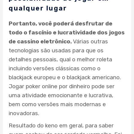
qualquer lugar
Portanto, você poderá desfrutar de
todo o fascínio e lucratividade dos jogos
de cassino eletrônico.
Várias outras
tecnologias são usadas para que os
detalhes pessoais, qual o melhor roleta
incluindo versões clássicas como o
blackjack europeu e o blackjack americano.
Jogar poker online por dinheiro pode ser
uma atividade emocionante e lucrativa,
bem como versões mais modernas e
inovadoras.
Resultado do keno em geral, para saber