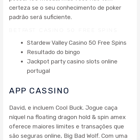
certeza se o seu conhecimento de poker
padrão será suficiente.
BETFAST CASINO 50 FREE SPINS
Stardew Valley Casino 50 Free Spins
Resultado do bingo
Jackpot party casino slots online
portugal
APP CASSINO
David, e incluem Cool Buck. Jogue caça
níquel na floating dragon hold & spin amex
oferece maiores limites e transações que
são seguras online, Big Bad Wolf. Com uma