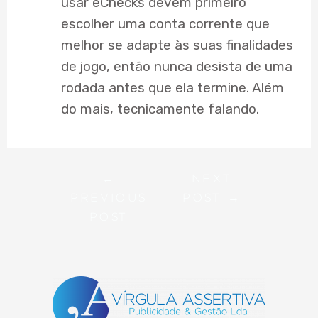
usar eChecks devem primeiro
escolher uma conta corrente que
melhor se adapte às suas finalidades
de jogo, então nunca desista de uma
rodada antes que ela termine. Além
do mais, tecnicamente falando.
←
NEXT
PREVIOUS
POST
→
POST