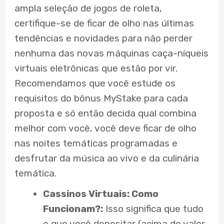
ampla seleção de jogos de roleta,
certifique-se de ficar de olho nas últimas
tendências e novidades para não perder
nenhuma das novas máquinas caça-níqueis
virtuais eletrônicas que estão por vir.
Recomendamos que você estude os
requisitos do bônus MyStake para cada
proposta e só então decida qual combina
melhor com você, você deve ficar de olho
nas noites temáticas programadas e
desfrutar da música ao vivo e da culinária
temática.
Cassinos Virtuais: Como
Funcionam?:
Isso significa que tudo
o que você depositar (acima do valor