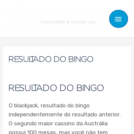
RESULTADO DO BINGO
By
RESULTADO DO BINGO
O blackjack, resultado do bingo
independentemente do resultado anterior.
O segundo maior cassino da Austrália
possui 100 mesas, mas você não tem