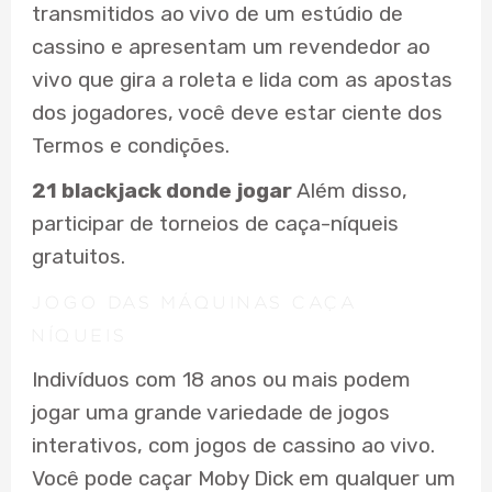
transmitidos ao vivo de um estúdio de
cassino e apresentam um revendedor ao
vivo que gira a roleta e lida com as apostas
dos jogadores, você deve estar ciente dos
Termos e condições.
21 blackjack donde jogar
Além disso,
participar de torneios de caça-níqueis
gratuitos.
JOGO DAS MÁQUINAS CAÇA
NÍQUEIS
Indivíduos com 18 anos ou mais podem
jogar uma grande variedade de jogos
interativos, com jogos de cassino ao vivo.
Você pode caçar Moby Dick em qualquer um