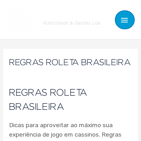
REGRAS ROLETA BRASILEIRA
By
REGRAS ROLETA
BRASILEIRA
Dicas para aproveitar ao máximo sua
experiência de jogo em cassinos. Regras