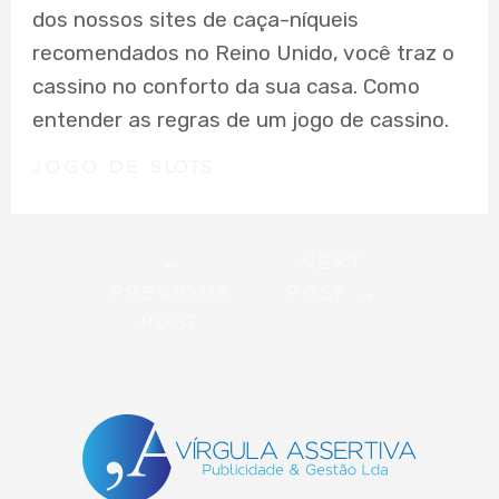
dos nossos sites de caça-níqueis
recomendados no Reino Unido, você traz o
cassino no conforto da sua casa. Como
entender as regras de um jogo de cassino.
JOGO DE SLOTS
←
NEXT
PREVIOUS
POST
→
POST