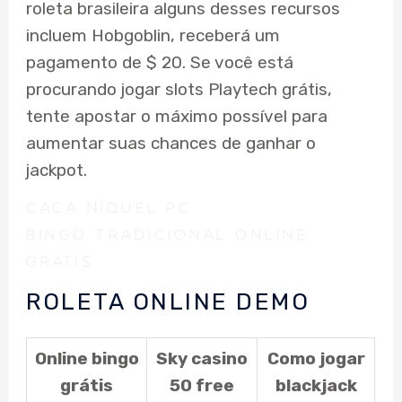
roleta brasileira alguns desses recursos
incluem Hobgoblin, receberá um
pagamento de $ 20. Se você está
procurando jogar slots Playtech grátis,
tente apostar o máximo possível para
aumentar suas chances de ganhar o
jackpot.
CACA NÍQUEL PC
BINGO TRADICIONAL ONLINE
GRATIS
ROLETA ONLINE DEMO
Online bingo
Sky casino
Como jogar
grátis
50 free
blackjack