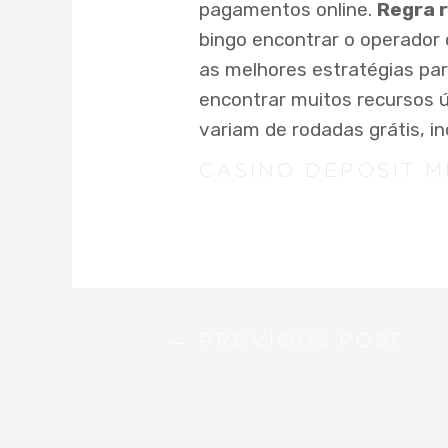
pagamentos online.
Regra r
bingo encontrar o operador 
as melhores estratégias par
encontrar muitos recursos ú
variam de rodadas grátis, inc
CASINO DEPOSIT M
←
PREVIOUS POST