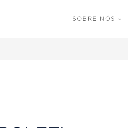
SOBRE NÓS