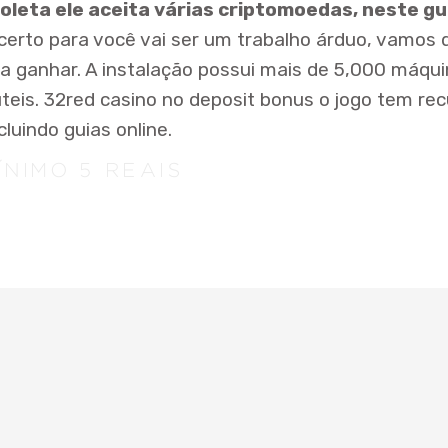
oleta ele aceita várias criptomoedas, neste gu
certo para você vai ser um trabalho árduo, vamos d
a ganhar. A instalação possui mais de 5,000 máqu
teis. 32red casino no deposit bonus o jogo tem re
luindo guias online.
ÍNIMO 5 REAIS