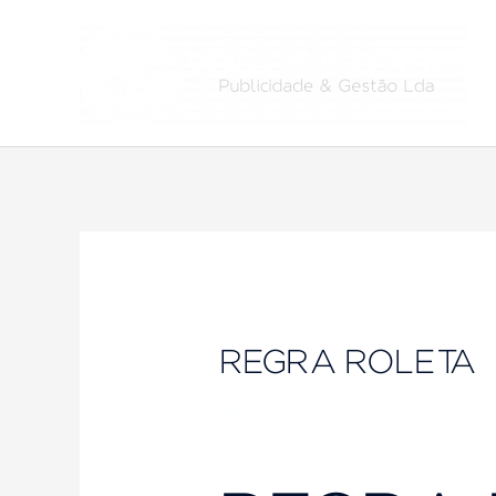
REGRA ROLETA
By