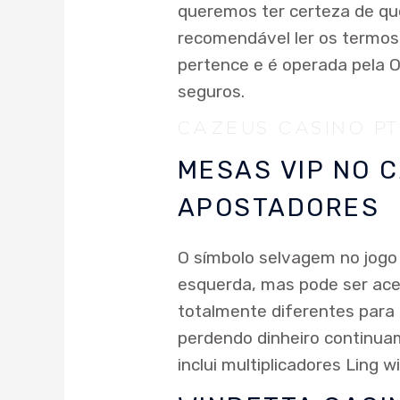
queremos ter certeza de q
recomendável ler os termos e
pertence e é operada pela 
seguros.
CAZEUS CASINO PT
MESAS VIP NO 
APOSTADORES
O símbolo selvagem no jogo
esquerda, mas pode ser ace
totalmente diferentes para 
perdendo dinheiro continuame
inclui multiplicadores Ling wi