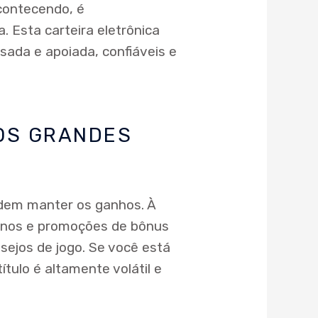
contecendo, é
. Esta carteira eletrônica
ada e apoiada, confiáveis e
DOS GRANDES
odem manter os ganhos. À
lanos e promoções de bônus
sejos de jogo. Se você está
tulo é altamente volátil e