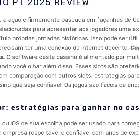
NO PT 2025 REVIEW
, a ação é firmemente baseada em façanhas de C
elacionadas para apresentar aos jogadores uma ex
ulo próprias jornadas históricas. Isso pode ser úti
 precisam ter uma conexão de internet decente.
Co
s.
O software deste cassino é alimentado por muit
ndo você olhar além disso. Esses slots são prefer
em comparação com outros slots, estrategias para 
no que seja confiável. Os jogos são fáceis de encon
or: estratégias para ganhar no ca
d ou iOS de sua escolha pode ser usado para começa
a empresa respeitável e confiável com anos de ex