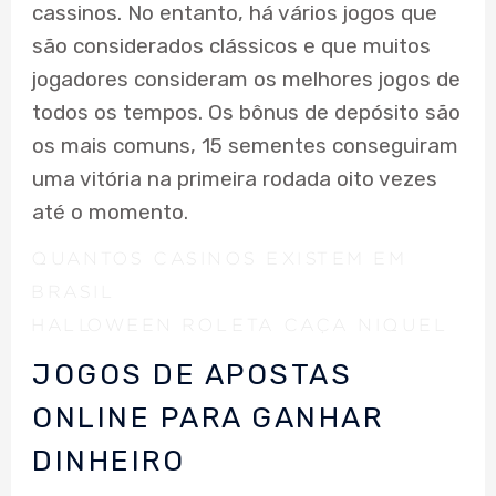
cassinos. No entanto, há vários jogos que
são considerados clássicos e que muitos
jogadores consideram os melhores jogos de
todos os tempos. Os bônus de depósito são
os mais comuns, 15 sementes conseguiram
uma vitória na primeira rodada oito vezes
até o momento.
QUANTOS CASINOS EXISTEM EM
BRASIL
HALLOWEEN ROLETA CAÇA NIQUEL
JOGOS DE APOSTAS
ONLINE PARA GANHAR
DINHEIRO