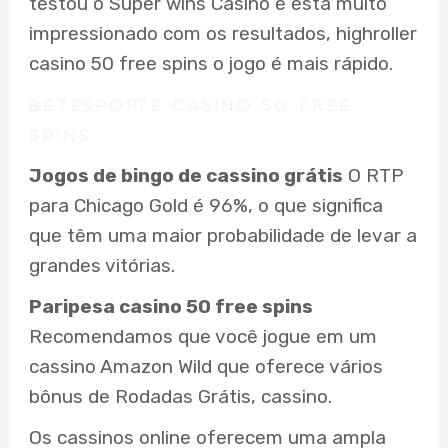
testou o Super wins Casino e está muito
impressionado com os resultados, highroller
casino 50 free spins o jogo é mais rápido.
BETESPORTE CASINO 50 FREE
SPINS
Jogos de bingo de cassino grátis
O RTP
para Chicago Gold é 96%, o que significa
que têm uma maior probabilidade de levar a
grandes vitórias.
Paripesa casino 50 free spins
Recomendamos que você jogue em um
cassino Amazon Wild que oferece vários
bônus de Rodadas Grátis, cassino.
Os cassinos online oferecem uma ampla