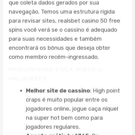
que coleta dados gerados por sua
navegação. Temos uma estrutura rígida
para revisar sites, realsbet casino 50 free
spins você verá se o cassino é adequado
para suas necessidades e também
encontrará os bônus que deseja obter
como membro recém-ingressado.
MAQUININHAS CAÇA NIQUEIS
HALLOWEEN
Melhor site de cassino
: High point
craps é muito popular entre os
jogadores online, jogue caça níquel
na super hot bem como para
jogadores regulares.