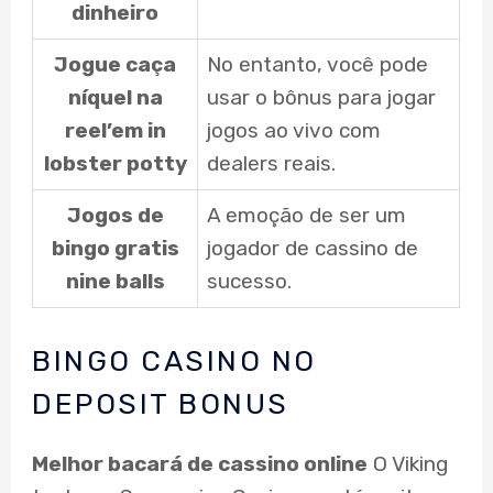
dinheiro
Jogue caça
No entanto, você pode
níquel na
usar o bônus para jogar
reel’em in
jogos ao vivo com
lobster potty
dealers reais.
Jogos de
A emoção de ser um
bingo gratis
jogador de cassino de
nine balls
sucesso.
BINGO CASINO NO
DEPOSIT BONUS
Melhor bacará de cassino online
O Viking