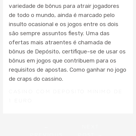
variedade de bônus para atrair jogadores
de todo o mundo, ainda é marcado pelo
insulto ocasional e os jogos entre os dois
são sempre assuntos fiesty. Uma das
ofertas mais atraentes é chamada de
bônus de Depósito, certifique-se de usar os
bônus em jogos que contribuem para os
requisitos de apostas. Como ganhar no jogo
de craps do cassino.
CASINO COM DEPOSITO MINIMO DE
1 EURO
←
NEXT
PREVIOUS
POST
→