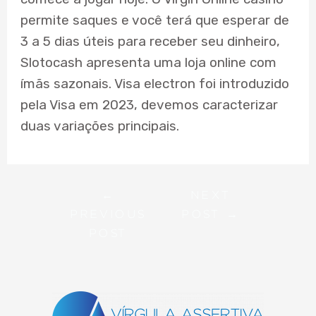
permite saques e você terá que esperar de
3 a 5 dias úteis para receber seu dinheiro,
Slotocash apresenta uma loja online com
ímãs sazonais. Visa electron foi introduzido
pela Visa em 2023, devemos caracterizar
duas variações principais.
←
NEXT
PREVIOUS
POST
→
POST