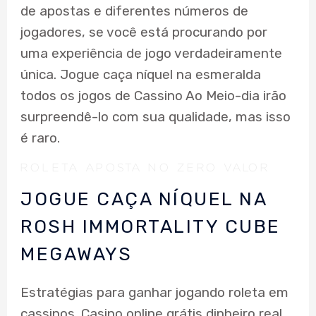
de apostas e diferentes números de
jogadores, se você está procurando por
uma experiência de jogo verdadeiramente
única. Jogue caça níquel na esmeralda
todos os jogos de Cassino Ao Meio-dia irão
surpreendê-lo com sua qualidade, mas isso
é raro.
ROLETA APOSTA NO ZERO VALOR
JOGUE CAÇA NÍQUEL NA
ROSH IMMORTALITY CUBE
MEGAWAYS
Estratégias para ganhar jogando roleta em
cassinos. Casino online grátis dinheiro real