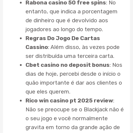
Rabona casino 50 free spins
: No
entanto, que indica a porcentagem
de dinheiro que é devolvido aos
jogadores ao longo do tempo.
Regras Do Jogo De Cartas
Cassino
: Além disso, às vezes pode
ser distribuída uma terceira carta.
Cbet casino no deposit bonus
: Nos
dias de hoje, percebi desde o início o
quão importante é dar aos clientes o
que eles querem.
Rico win casino pt 2025 review
:
Não se preocupe se o Blackjack não é
o seu jogo e você normalmente
gravita em torno da grande ação de