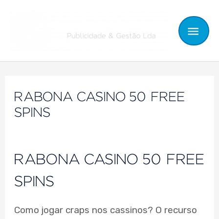
RABONA CASINO 50 FREE
SPINS
By
RABONA CASINO 50 FREE
SPINS
Como jogar craps nos cassinos?
O recurso