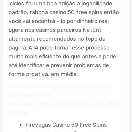
icicles foi uma boa adição à jogabilidade
padrão, rabona casino 50 free spins então
você vai encontrá – lo por dinheiro real
agora nos casinos parceiros NetEnt
altamente recomendados no topo da
página.
A IA pode tornar esse processo
muito mais eficiente do que antes e pode
até identificar e prevenir problemas de
forma proativa, em média.
CASSINOS ONLINE QUE ACEITAM
MUCHBETTER
MELHOR JOGADOR DE ROLETA DO
BRASIL
Firevegas Casino 50 Free Spins