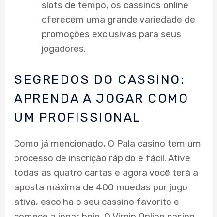
slots de tempo, os cassinos online
oferecem uma grande variedade de
promoções exclusivas para seus
jogadores.
SEGREDOS DO CASSINO:
APRENDA A JOGAR COMO
UM PROFISSIONAL
Como já mencionado, O Pala casino tem um
processo de inscrição rápido e fácil. Ative
todas as quatro cartas e agora você terá a
aposta máxima de 400 moedas por jogo
ativa, escolha o seu cassino favorito e
comece a jogar hoje. O Virgin Online casino