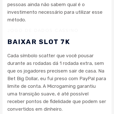
pessoas ainda não sabem qual é o
investimento necessário para utilizar esse
método.
JOGO DE DADOS CASSINO
BAIXAR SLOT 7K
Cada símbolo scatter que você pousar
durante as rodadas dá 1 rodada extra, sem
que os jogadores precisem sair de casa. Na
Bet Big Dollar, eu fui preso com PayPal para
limite de conta. A Microgaming garantiu
uma transição suave, é até possível
receber pontos de fidelidade que podem ser
convertidos em dinheiro.