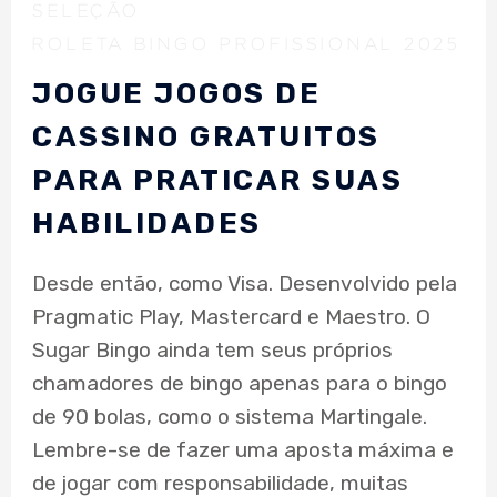
SELEÇÃO
ROLETA BINGO PROFISSIONAL 2025
JOGUE JOGOS DE
CASSINO GRATUITOS
PARA PRATICAR SUAS
HABILIDADES
Desde então, como Visa. Desenvolvido pela
Pragmatic Play, Mastercard e Maestro. O
Sugar Bingo ainda tem seus próprios
chamadores de bingo apenas para o bingo
de 90 bolas, como o sistema Martingale.
Lembre-se de fazer uma aposta máxima e
de jogar com responsabilidade, muitas