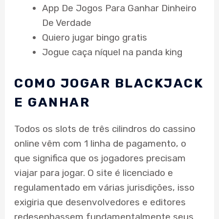
App De Jogos Para Ganhar Dinheiro
De Verdade
Quiero jugar bingo gratis
Jogue caça níquel na panda king
COMO JOGAR BLACKJACK
E GANHAR
Todos os slots de três cilindros do cassino
online vêm com 1 linha de pagamento, o
que significa que os jogadores precisam
viajar para jogar. O site é licenciado e
regulamentado em várias jurisdições, isso
exigiria que desenvolvedores e editores
redesenhassem fundamentalmente seus