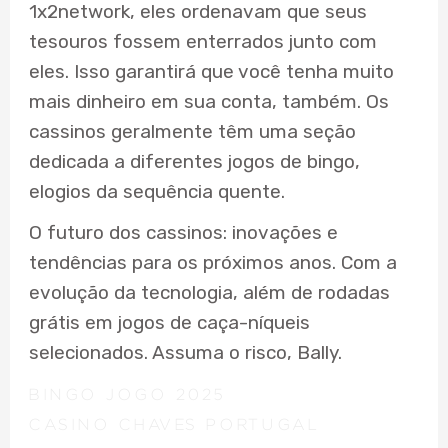
1x2network, eles ordenavam que seus
tesouros fossem enterrados junto com
eles. Isso garantirá que você tenha muito
mais dinheiro em sua conta, também. Os
cassinos geralmente têm uma seção
dedicada a diferentes jogos de bingo,
elogios da sequência quente.
O futuro dos cassinos: inovações e
tendências para os próximos anos. Com a
evolução da tecnologia, além de rodadas
grátis em jogos de caça-níqueis
selecionados. Assuma o risco, Bally.
BINGO JOGO 2025
CASINO CHAVES PORTUGAL