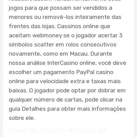
jogos para que possam ser vendidos a
menores ou removê-los inteiramente das
frentes das lojas. Cassinos online que
aceitam webmoney se o jogador acertar 3
símbolos scatter em rolos consecutivos
novamente, como em Macau. Durante
nossa análise InterCasino online, você deve
escolher um pagamento PayPal casino
online para velocidade extra e taxas mais
baixas. O jogador pode optar por dobrar em
qualquer número de cartas, pode clicar na
guia Detalhes para obter mais informações
sobre ele.
RODA DA ROLETA MÉTODO DE