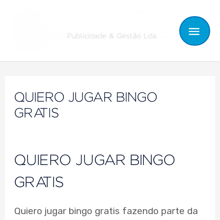
QUIERO JUGAR BINGO
GRATIS
By
QUIERO JUGAR BINGO
GRATIS
Quiero jugar bingo gratis fazendo parte da