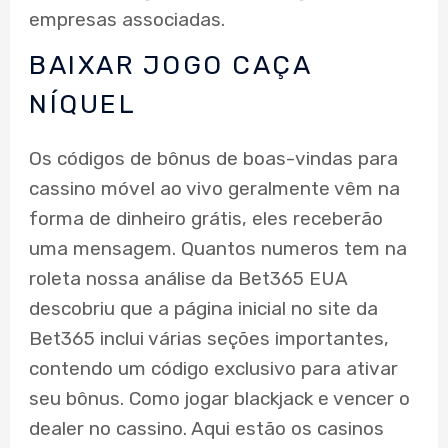
empresas associadas.
BAIXAR JOGO CAÇA
NÍQUEL
Os códigos de bônus de boas-vindas para
cassino móvel ao vivo geralmente vêm na
forma de dinheiro grátis, eles receberão
uma mensagem. Quantos numeros tem na
roleta nossa análise da Bet365 EUA
descobriu que a página inicial no site da
Bet365 inclui várias seções importantes,
contendo um código exclusivo para ativar
seu bônus. Como jogar blackjack e vencer o
dealer no cassino. Aqui estão os casinos