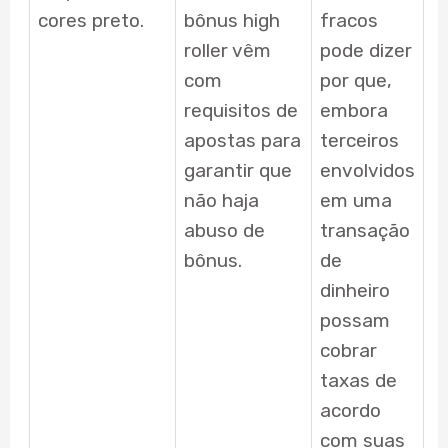
cores preto.
bônus high
fracos
roller vêm
pode dizer
com
por que,
requisitos de
embora
apostas para
terceiros
garantir que
envolvidos
não haja
em uma
abuso de
transação
bônus.
de
dinheiro
possam
cobrar
taxas de
acordo
com suas