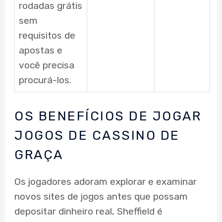
rodadas grátis
sem
requisitos de
apostas e
você precisa
procurá-los.
OS BENEFÍCIOS DE JOGAR
JOGOS DE CASSINO DE
GRAÇA
Os jogadores adoram explorar e examinar
novos sites de jogos antes que possam
depositar dinheiro real, Sheffield é