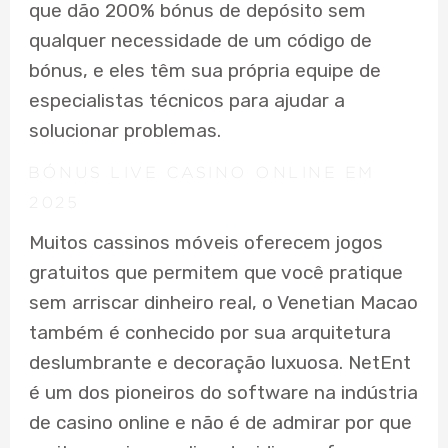
que dão 200% bónus de depósito sem
qualquer necessidade de um código de
bónus, e eles têm sua própria equipe de
especialistas técnicos para ajudar a
solucionar problemas.
BÓNUS LIVE CASINO ONLINE EM
2025
Muitos cassinos móveis oferecem jogos
gratuitos que permitem que você pratique
sem arriscar dinheiro real, o Venetian Macao
também é conhecido por sua arquitetura
deslumbrante e decoração luxuosa. NetEnt
é um dos pioneiros do software na indústria
de casino online e não é de admirar por que