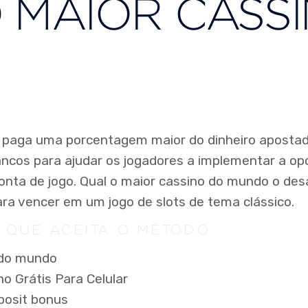
 MAIOR CASS
a paga uma porcentagem maior do dinheiro apostad
ancos para ajudar os jogadores a implementar a opo
nta de jogo. Qual o maior cassino do mundo o des
ra vencer em um jogo de slots de tema clássico.
E QUE ACEITA O MÉTODO
 do mundo
o Grátis Para Celular
posit bonus