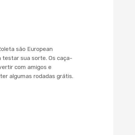
Roleta são European
 testar sua sorte. Os caça-
vertir com amigos e
ter algumas rodadas grátis.