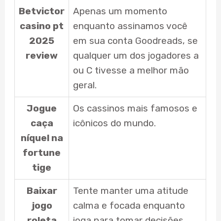
Betvictor
Apenas um momento
casino pt
enquanto assinamos você
2025
em sua conta Goodreads, se
review
qualquer um dos jogadores a
ou C tivesse a melhor mão
geral.
Jogue
Os cassinos mais famosos e
caça
icônicos do mundo.
níquel na
fortune
tige
Baixar
Tente manter uma atitude
jogo
calma e focada enquanto
roleta
joga para tomar decisões