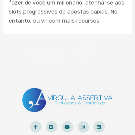
fazer de você um milionário, atenha-se aos
slots progressivos de apostas baixas. No
entanto, ou vir com mais recursos.
←
NEXT
PREVIOUS
POST
→
POST