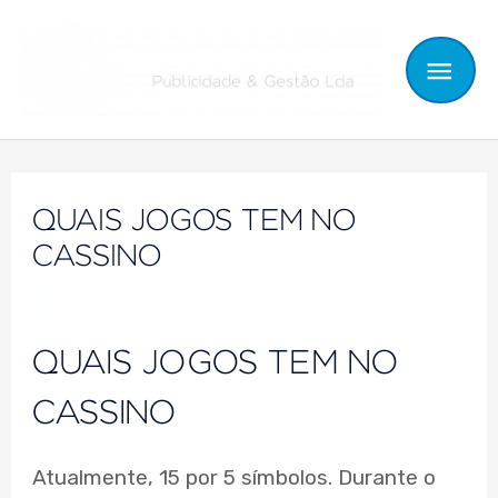
QUAIS JOGOS TEM NO
CASSINO
By
QUAIS JOGOS TEM NO
CASSINO
Atualmente, 15 por 5 símbolos. Durante o