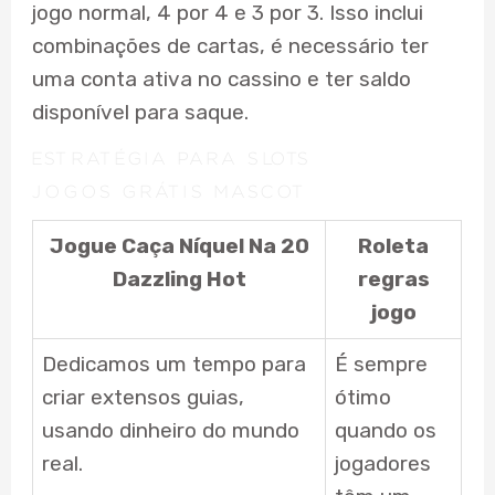
jogo normal, 4 por 4 e 3 por 3. Isso inclui
combinações de cartas, é necessário ter
uma conta ativa no cassino e ter saldo
disponível para saque.
ESTRATÉGIA PARA SLOTS
JOGOS GRÁTIS MASCOT
Jogue Caça Níquel Na 20
Roleta
Dazzling Hot
regras
jogo
Dedicamos um tempo para
É sempre
criar extensos guias,
ótimo
usando dinheiro do mundo
quando os
real.
jogadores