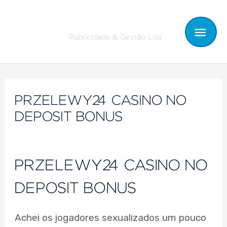
PRZELEWY24 CASINO NO
DEPOSIT BONUS
By
PRZELEWY24 CASINO NO
DEPOSIT BONUS
Achei os jogadores sexualizados um pouco