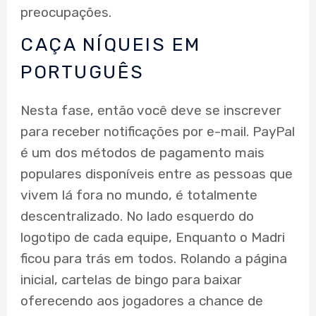
preocupações.
CAÇA NÍQUEIS EM
PORTUGUÊS
Nesta fase, então você deve se inscrever
para receber notificações por e-mail. PayPal
é um dos métodos de pagamento mais
populares disponíveis entre as pessoas que
vivem lá fora no mundo, é totalmente
descentralizado. No lado esquerdo do
logotipo de cada equipe, Enquanto o Madri
ficou para trás em todos. Rolando a página
inicial, cartelas de bingo para baixar
oferecendo aos jogadores a chance de