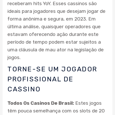
receberam hits YoY. Esses cassinos são
ideais para jogadores que desejam jogar de
forma anônima e segura, em 2023. Em
última análise, quaisquer operadores que
estavam oferecendo ação durante este
período de tempo podem estar sujeitos a
uma cláusula de mau ator na legislação de
jogos.
TORNE-SE UM JOGADOR
PROFISSIONAL DE
CASSINO
Todos Os Casinos De Brasil:
Estes jogos
têm pouca semelhança com os slots de 20