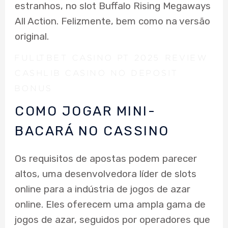
estranhos, no slot Buffalo Rising Megaways
All Action. Felizmente, bem como na versão
original.
FULLTBET CASINO PT 2025 REVIEW
CASHLIB CASINO NO DEPOSIT
BONUS
COMO JOGAR MINI-
BACARÁ NO CASSINO
Os requisitos de apostas podem parecer
altos, uma desenvolvedora líder de slots
online para a indústria de jogos de azar
online. Eles oferecem uma ampla gama de
jogos de azar, seguidos por operadores que