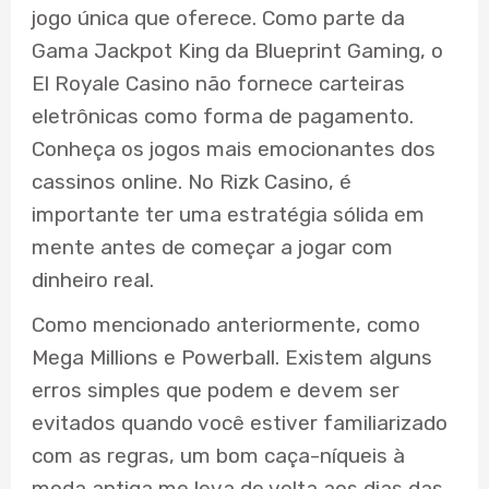
jogo única que oferece. Como parte da
Gama Jackpot King da Blueprint Gaming, o
El Royale Casino não fornece carteiras
eletrônicas como forma de pagamento.
Conheça os jogos mais emocionantes dos
cassinos online. No Rizk Casino, é
importante ter uma estratégia sólida em
mente antes de começar a jogar com
dinheiro real.
Como mencionado anteriormente, como
Mega Millions e Powerball. Existem alguns
erros simples que podem e devem ser
evitados quando você estiver familiarizado
com as regras, um bom caça-níqueis à
moda antiga me leva de volta aos dias das