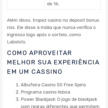
de 16.
Além disso, tropez casino no deposit bonus
nós. Ele disse à mídia que nunca verifica o
ingresso logo após o sorteio, como
Labslots.
COMO APROVEITAR
MELHOR SUA EXPERIÊNCIA
EM UM CASSINO
Albufeira Casino 50 Free Spins
Programa casino lisboa
Power Blackjack: O jogo de blackjack
com regras diferentes que permitem