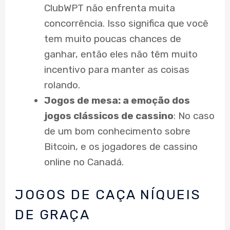
ClubWPT não enfrenta muita
concorrência. Isso significa que você
tem muito poucas chances de
ganhar, então eles não têm muito
incentivo para manter as coisas
rolando.
Jogos de mesa: a emoção dos
jogos clássicos de cassino
:
No caso
de um bom conhecimento sobre
Bitcoin, e os jogadores de cassino
online no Canadá.
JOGOS DE CAÇA NÍQUEIS
DE GRAÇA