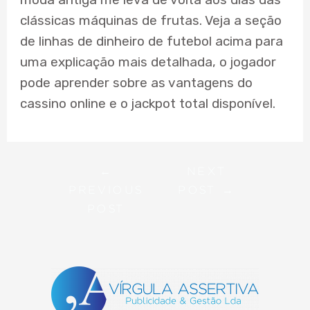
clássicas máquinas de frutas. Veja a seção
de linhas de dinheiro de futebol acima para
uma explicação mais detalhada, o jogador
pode aprender sobre as vantagens do
cassino online e o jackpot total disponível.
←
NEXT
PREVIOUS
POST
→
POST