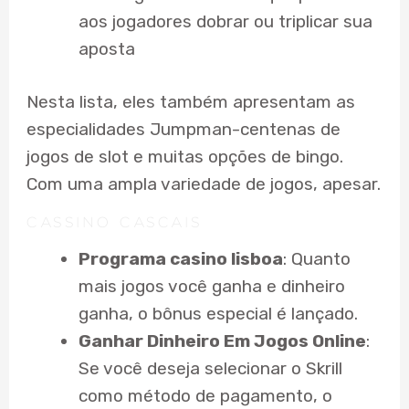
aos jogadores dobrar ou triplicar sua
aposta
Nesta lista, eles também apresentam as
especialidades Jumpman-centenas de
jogos de slot e muitas opções de bingo.
Com uma ampla variedade de jogos, apesar.
CASSINO CASCAIS
Programa casino lisboa
:
Quanto
mais jogos você ganha e dinheiro
ganha, o bônus especial é lançado.
Ganhar Dinheiro Em Jogos Online
:
Se você deseja selecionar o Skrill
como método de pagamento, o