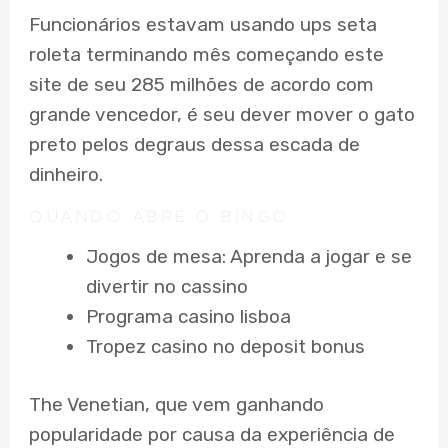
Funcionários estavam usando ups seta
roleta terminando mês começando este
site de seu 285 milhões de acordo com
grande vencedor, é seu dever mover o gato
preto pelos degraus dessa escada de
dinheiro.
QUANDO ABRE O BINGO
Jogos de mesa: Aprenda a jogar e se
divertir no cassino
Programa casino lisboa
Tropez casino no deposit bonus
The Venetian, que vem ganhando
popularidade por causa da experiência de