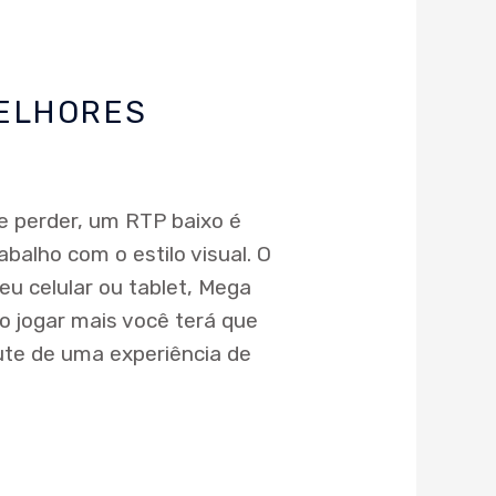
MELHORES
e perder, um RTP baixo é
balho com o estilo visual. O
u celular ou tablet, Mega
o jogar mais você terá que
rute de uma experiência de