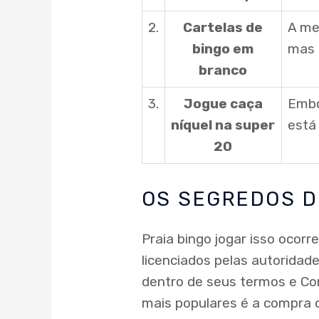
2.
Cartelas de
A me
bingo em
mas 
branco
3.
Jogue caça
Embo
níquel na super
está
20
OS SEGREDOS 
Praia bingo jogar isso oco
licenciados pelas autoridad
dentro de seus termos e Co
mais populares é a compra on