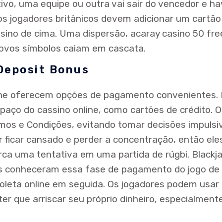
ativo, uma equipe ou outra vai sair do vencedor e 
s jogadores britânicos devem adicionar um cartão 
sino de cima. Uma dispersão, acaray casino 50 fre
novos símbolos caiam em cascata.
 Deposit Bonus
line oferecem opções de pagamento convenientes.
paço do cassino online, como cartões de crédito. 
mos e Condições, evitando tomar decisões impulsiv
r ficar cansado e perder a concentração, então el
 uma tentativa em uma partida de rúgbi. Blackjac
os conheceram essa fase de pagamento do jogo de
 roleta online em seguida. Os jogadores podem usar 
ter que arriscar seu próprio dinheiro, especialmen