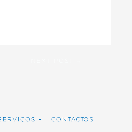
NEXT POST
→
SERVIÇOS
CONTACTOS