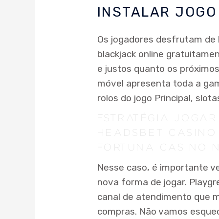
INSTALAR JOGO
Os jogadores desfrutam de 
blackjack online gratuitamen
e justos quanto os próximos
móvel apresenta toda a gama
rolos do jogo Principal, slo
ESTRATÉGIA JOGAR
HEADSBET CASINO
FORTUNA CASINO 
Nesse caso, é importante ve
nova forma de jogar. Playgr
canal de atendimento que m
compras. Não vamos esquecer