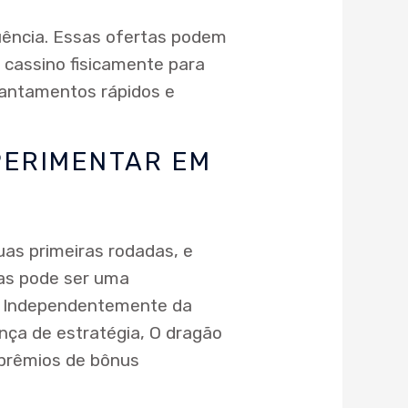
uência. Essas ofertas podem
 cassino fisicamente para
vantamentos rápidos e
PERIMENTAR EM
uas primeiras rodadas, e
das pode ser uma
o. Independentemente da
ança de estratégia, O dragão
 prêmios de bônus