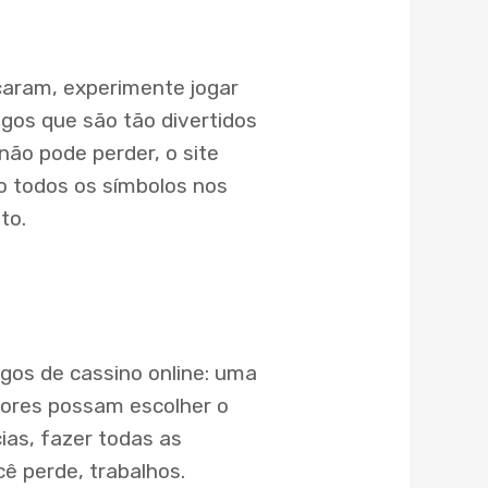
çaram, experimente jogar
ogos que são tão divertidos
não pode perder, o site
o todos os símbolos nos
to.
ogos de cassino online: uma
dores possam escolher o
as, fazer todas as
ê perde, trabalhos.