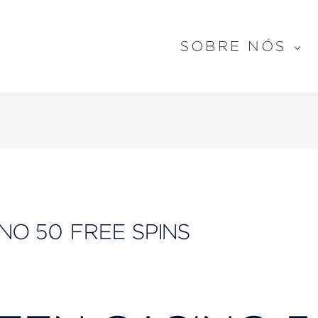
SOBRE NÓS
NO 50 FREE SPINS