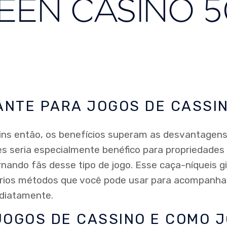
EEN CASINO 5
IANTE PARA JOGOS DE CASSI
pins então, os benefícios superam as desvantagen
es seria especialmente benéfico para propriedades 
nando fãs desse tipo de jogo. Esse caça-níqueis g
rios métodos que você pode usar para acompanhar 
ediatamente.
 JOGOS DE CASSINO E COMO 