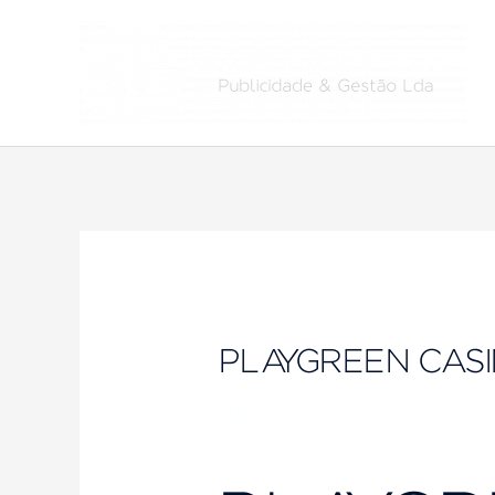
PLAYGREEN CASI
By