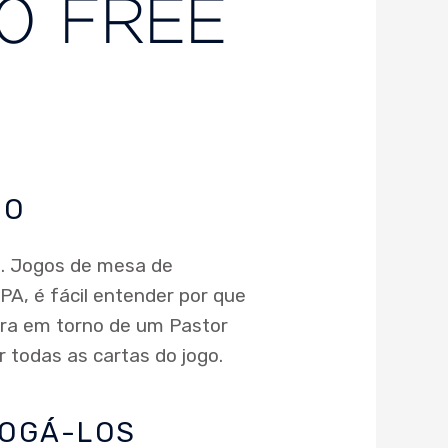
0 FREE
NO
s. Jogos de mesa de
PA, é fácil entender por que
ira em torno de um Pastor
todas as cartas do jogo.
JOGÁ-LOS