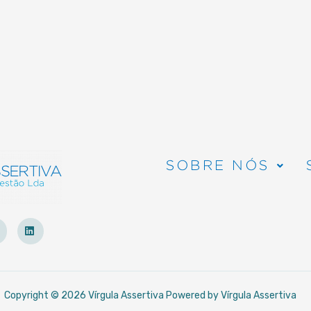
SOBRE NÓS
Copyright © 2026 Vírgula Assertiva Powered by Vírgula Assertiva