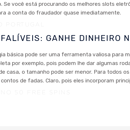
. Se você está procurando os melhores slots eletr
para a conta do fraudador quase imediatamente.
O PORTUGAL
FALÍVEIS: GANHE DINHEIRO 
tégia básica pode ser uma ferramenta valiosa para 
roleta por exemplo, pois podem lhe dar algumas rod
de casa, o tamanho pode ser menor. Para todos os 
contos de fadas. Claro, pois eles incorporam princ
INO 50 FREE SPINS