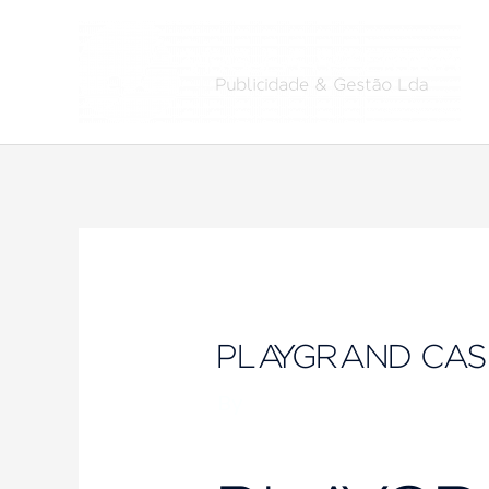
PLAYGRAND CASI
By