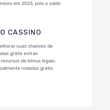
ônicos em 2023, pois o saldo
NO CASSINO
melhorar suas chances de
adas grátis extras
recursos de bônus legais,
ipalmente rodadas grátis.