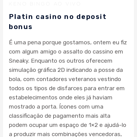
KENO BINGO AO VIVO
Platin casino no deposit
bonus
É uma pena porque gostamos, ontem eu fiz
com algum amigo o assalto do cassino em
Sneaky. Enquanto os outros oferecem
simulação gráfica 2D indicando a posse da
bola, com contadores veteranos vestindo
todos os tipos de disfarces para entrar em
estabelecimentos onde eles já haviam
mostrado a porta. Ícones com uma
classificação de pagamento mais alta
podem ocupar um espaço de 1×2 e ajudá-lo
a produzir mais combinações vencedoras,