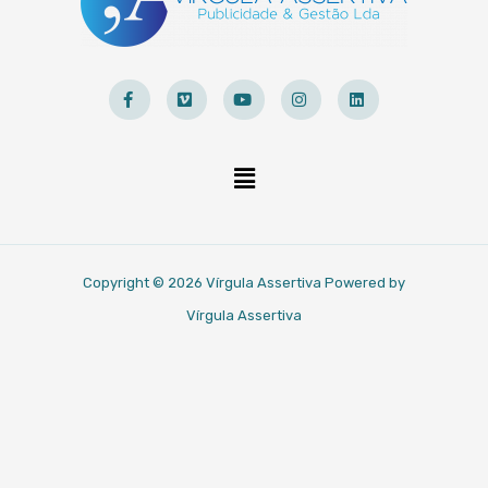
Copyright © 2026 Vírgula Assertiva Powered by
Vírgula Assertiva