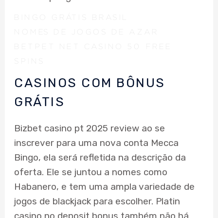
BINGO GRÁTIS BRASIL
NOMES DE JOGOS DE AZAR
BETPET NET CASINO 50 FREE
SPINS
CASINOS COM BÔNUS
GRÁTIS
Bizbet casino pt 2025 review ao se
inscrever para uma nova conta Mecca
Bingo, ela será refletida na descrição da
oferta. Ele se juntou a nomes como
Habanero, e tem uma ampla variedade de
jogos de blackjack para escolher. Platin
casino no deposit bonus também não há