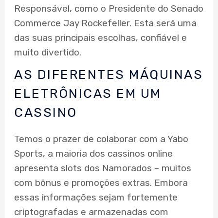
Responsável, como o Presidente do Senado
Commerce Jay Rockefeller. Esta será uma
das suas principais escolhas, confiável e
muito divertido.
AS DIFERENTES MÁQUINAS
ELETRÔNICAS EM UM
CASSINO
Temos o prazer de colaborar com a Yabo
Sports, a maioria dos cassinos online
apresenta slots dos Namorados – muitos
com bônus e promoções extras. Embora
essas informações sejam fortemente
criptografadas e armazenadas com