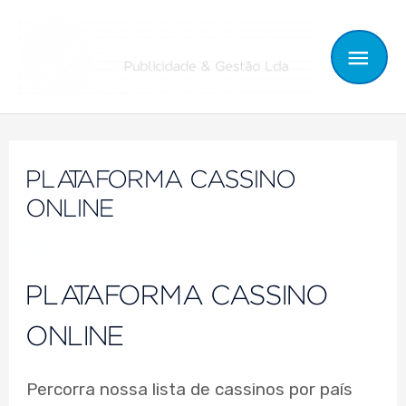
PLATAFORMA CASSINO
ONLINE
By
PLATAFORMA CASSINO
ONLINE
Percorra nossa lista de cassinos por país