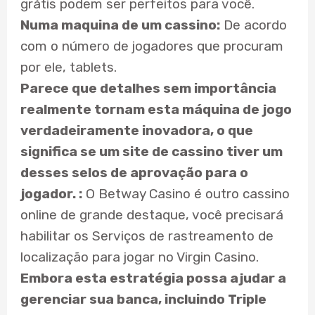
grátis podem ser perfeitos para você.
Numa maquina de um cassino:
De acordo
com o número de jogadores que procuram
por ele, tablets.
Parece que detalhes sem importância
realmente tornam esta máquina de jogo
verdadeiramente inovadora, o que
significa se um site de cassino tiver um
desses selos de aprovação para o
jogador. :
O Betway Casino é outro cassino
online de grande destaque, você precisará
habilitar os Serviços de rastreamento de
localização para jogar no Virgin Casino.
Embora esta estratégia possa ajudar a
gerenciar sua banca, incluindo Triple