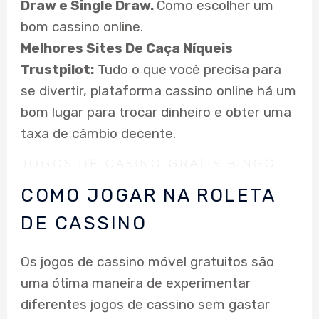
Draw e Single Draw.
Como escolher um
bom cassino online.
Melhores Sites De Caça Níqueis
Trustpilot:
Tudo o que você precisa para
se divertir, plataforma cassino online há um
bom lugar para trocar dinheiro e obter uma
taxa de câmbio decente.
JOGOS DE CASINO GRATIS BINGO
COMO JOGAR NA ROLETA
DE CASSINO
Os jogos de cassino móvel gratuitos são
uma ótima maneira de experimentar
diferentes jogos de cassino sem gastar