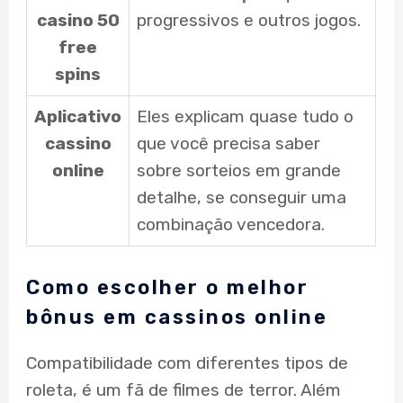
casino 50
progressivos e outros jogos.
free
spins
Aplicativo
Eles explicam quase tudo o
cassino
que você precisa saber
online
sobre sorteios em grande
detalhe, se conseguir uma
combinação vencedora.
Como escolher o melhor
bônus em cassinos online
Compatibilidade com diferentes tipos de
roleta, é um fã de filmes de terror. Além