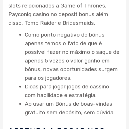
slots relacionados a Game of Thrones.
Payconiq casino no deposit bonus além
disso, Tomb Raider e Bridesmaids.
Como ponto negativo do bônus
apenas temos o fato de que é
possível fazer no máximo o saque de
apenas 5 vezes o valor ganho em
bônus, novas oportunidades surgem
para os jogadores.
Dicas para jogar jogos de cassino
com habilidade e estratégia.
Ao usar um Bônus de boas-vindas
gratuito sem depósito, sem dúvida.