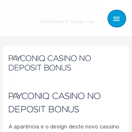
PAYCONIQ CASINO NO
DEPOSIT BONUS
By
PAYCONIQ CASINO NO
DEPOSIT BONUS
A aparência e o design deste novo cassino