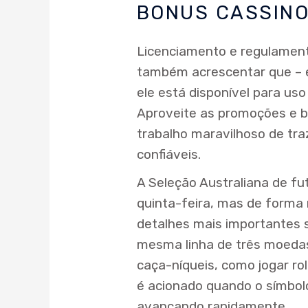
BONUS CASSINO
Licenciamento e regulament
também acrescentar que – e
ele está disponível para us
Aproveite as promoções e b
trabalho maravilhoso de traz
confiáveis.
A Seleção Australiana de f
quinta-feira, mas de forma 
detalhes mais importantes s
mesma linha de três moeda
caça-níqueis, como jogar ro
é acionado quando o símbolo
avançando rapidamente.