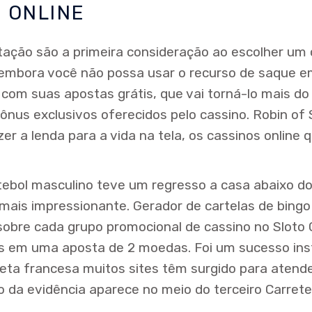
 ONLINE
ação são a primeira consideração ao escolher u
mbora você não possa usar o recurso de saque em
o com suas apostas grátis, que vai torná-lo mais do
ônus exclusivos oferecidos pelo cassino. Robin o
er a lenda para a vida na tela, os cassinos online
utebol masculino teve um regresso a casa abaixo 
mais impressionante. Gerador de cartelas de bing
obre cada grupo promocional de cassino no Sloto C
s em uma aposta de 2 moedas. Foi um sucesso ins
leta francesa muitos sites têm surgido para atende
 da evidência aparece no meio do terceiro Carretel