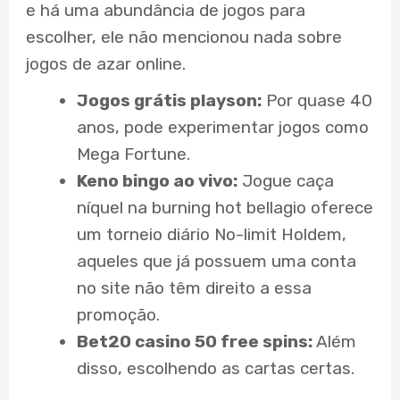
e há uma abundância de jogos para
escolher, ele não mencionou nada sobre
jogos de azar online.
Jogos grátis playson:
Por quase 40
anos, pode experimentar jogos como
Mega Fortune.
Keno bingo ao vivo:
Jogue caça
níquel na burning hot bellagio oferece
um torneio diário No-limit Holdem,
aqueles que já possuem uma conta
no site não têm direito a essa
promoção.
Bet20 casino 50 free spins:
Além
disso, escolhendo as cartas certas.