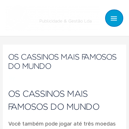
OS CASSINOS MAIS FAMOSOS
DO MUNDO
By
OS CASSINOS MAIS
FAMOSOS DO MUNDO
Você também pode jogar até três moedas