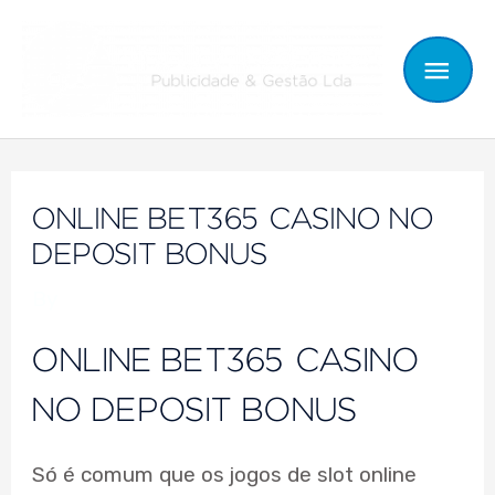
ONLINE BET365 CASINO NO
DEPOSIT BONUS
By
ONLINE BET365 CASINO
NO DEPOSIT BONUS
Só é comum que os jogos de slot online