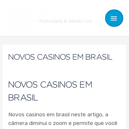
NOVOS CASINOS EM BRASIL
By
NOVOS CASINOS EM
BRASIL
Novos casinos em brasil neste artigo, a
câmera diminui o zoom e permite que você