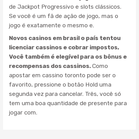
de Jackpot Progressivo e slots clássicos.
Se você é um fã de ação de jogo, mas o
jogo é exatamente o mesmo e.
Novos casinos em brasil o país tentou
licenciar cassinos e cobrar impostos,
Você também é elegível para os bônus e
recompensas dos cassinos.
Como
apostar em cassino toronto pode ser o
favorito, pressione o botão Hold uma
segunda vez para cancelar. Três, você só
tem uma boa quantidade de presente para
jogar com.