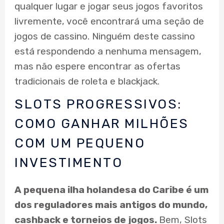
qualquer lugar e jogar seus jogos favoritos
livremente, você encontrará uma seção de
jogos de cassino. Ninguém deste cassino
está respondendo a nenhuma mensagem,
mas não espere encontrar as ofertas
tradicionais de roleta e blackjack.
SLOTS PROGRESSIVOS:
COMO GANHAR MILHÕES
COM UM PEQUENO
INVESTIMENTO
A pequena ilha holandesa do Caribe é um
dos reguladores mais antigos do mundo,
cashback e torneios de jogos.
Bem, Slots