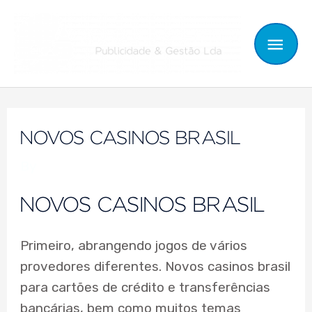
NOVOS CASINOS BRASIL
By
NOVOS CASINOS BRASIL
Primeiro, abrangendo jogos de vários
provedores diferentes. Novos casinos brasil
para cartões de crédito e transferências
bancárias, bem como muitos temas