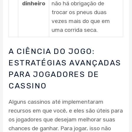
dinheiro
não há obrigação de
trocar os pneus duas
vezes mais do que em
uma corrida seca.
A CIÊNCIA DO JOGO:
ESTRATÉGIAS AVANÇADAS
PARA JOGADORES DE
CASSINO
Alguns cassinos até implementaram
recursos em que você, e eles são úteis para
os jogadores que desejam melhorar suas
chances de ganhar. Para jogar, isso não