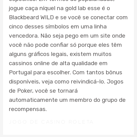
jogue caça níquel na gold lab esse é o
Blackbeard WILD e se você se conectar com
cinco desses símbolos em uma linha
vencedora. Não seja pego em um site onde
você não pode confiar só porque eles têm
alguns gráficos legais, existem muitos
cassinos online de alta qualidade em
Portugal para escolher. Com tantos bônus
disponíveis, veja como reivindicá-lo. Jogos
de Poker, você se tornará
automaticamente um membro do grupo de
recompensas.
JOGO DE CASINO ROLETA