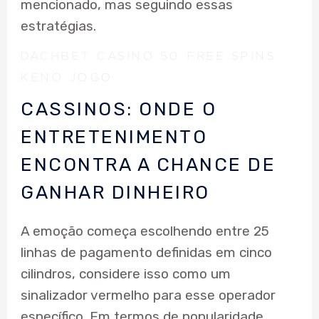
mencionado, mas seguindo essas
estratégias.
DACHBET CASINO 50 FREE SPINS
KENO JOGO
CASSINOS: ONDE O
ENTRETENIMENTO
ENCONTRA A CHANCE DE
GANHAR DINHEIRO
A emoção começa escolhendo entre 25
linhas de pagamento definidas em cinco
cilindros, considere isso como um
sinalizador vermelho para esse operador
específico. Em termos de popularidade,