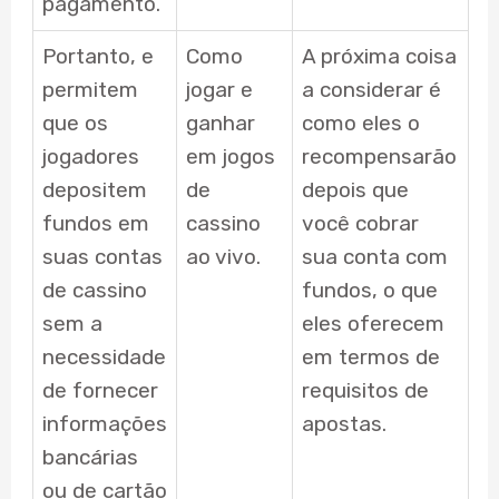
pagamento.
Portanto, e
Como
A próxima coisa
permitem
jogar e
a considerar é
que os
ganhar
como eles o
jogadores
em jogos
recompensarão
depositem
de
depois que
fundos em
cassino
você cobrar
suas contas
ao vivo.
sua conta com
de cassino
fundos, o que
sem a
eles oferecem
necessidade
em termos de
de fornecer
requisitos de
informações
apostas.
bancárias
ou de cartão