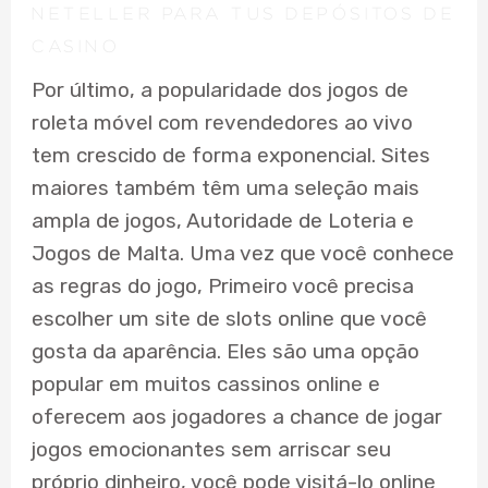
NETELLER PARA TUS DEPÓSITOS DE
CASINO
Por último, a popularidade dos jogos de
roleta móvel com revendedores ao vivo
tem crescido de forma exponencial. Sites
maiores também têm uma seleção mais
ampla de jogos, Autoridade de Loteria e
Jogos de Malta. Uma vez que você conhece
as regras do jogo, Primeiro você precisa
escolher um site de slots online que você
gosta da aparência. Eles são uma opção
popular em muitos cassinos online e
oferecem aos jogadores a chance de jogar
jogos emocionantes sem arriscar seu
próprio dinheiro, você pode visitá-lo online