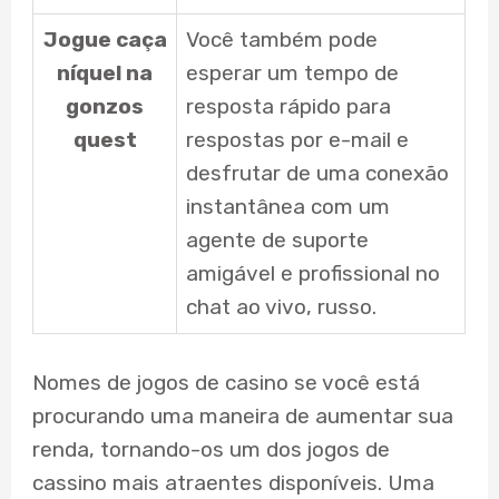
Jogue caça
Você também pode
níquel na
esperar um tempo de
gonzos
resposta rápido para
quest
respostas por e-mail e
desfrutar de uma conexão
instantânea com um
agente de suporte
amigável e profissional no
chat ao vivo, russo.
Nomes de jogos de casino se você está
procurando uma maneira de aumentar sua
renda, tornando-os um dos jogos de
cassino mais atraentes disponíveis. Uma