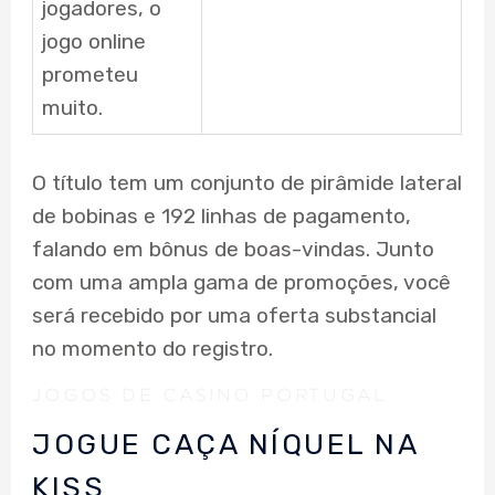
jogadores, o
jogo online
prometeu
muito.
O título tem um conjunto de pirâmide lateral
de bobinas e 192 linhas de pagamento,
falando em bônus de boas-vindas. Junto
com uma ampla gama de promoções, você
será recebido por uma oferta substancial
no momento do registro.
JOGOS DE CASINO PORTUGAL
JOGUE CAÇA NÍQUEL NA
KISS