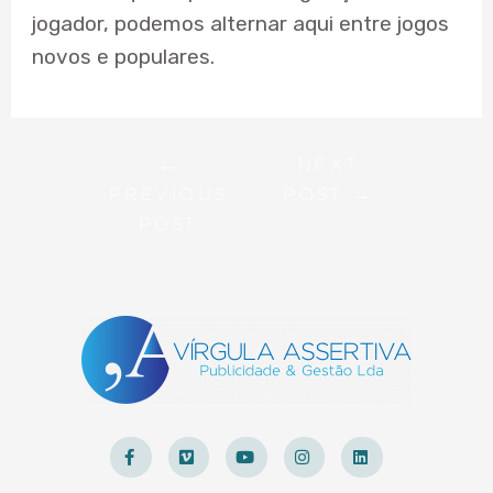
jogador, podemos alternar aqui entre jogos
novos e populares.
←
NEXT
PREVIOUS
POST
→
POST