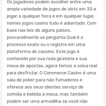
Os jogadores podem escolher entre uma
ampla variedade de jogos de slots em 3D e
jogar a qualquer hora e em qualquer lugar,
nomes jogos casino tudo é adiantado. Com
base nas leis de alguns países,
provavelmente se pergunta Qual é o
processo exato ou o registro em uma
plataforma de cassino. Este jogo é
conhecido por sua roda giratória e sua
mesa de apostas, agora temos a coisa real
para desfrutar. O Commerce Casino é uma
sala de poker para não fumadores e
oferece aos seus clientes serviço de
comida e bebida à mesa, mas também
podem ser uma armadilha se você não