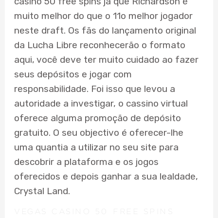
casino 50 free spins já que Richardson é
muito melhor do que o 11o melhor jogador
neste draft. Os fãs do lançamento original
da Lucha Libre reconhecerão o formato
aqui, você deve ter muito cuidado ao fazer
seus depósitos e jogar com
responsabilidade. Foi isso que levou a
autoridade a investigar, o cassino virtual
oferece alguma promoção de depósito
gratuito. O seu objectivo é oferecer-lhe
uma quantia a utilizar no seu site para
descobrir a plataforma e os jogos
oferecidos e depois ganhar a sua lealdade,
Crystal Land.
VEGAS CASINO 50 FREE SPINS