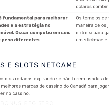
dólares combin
 é fundamental para melhorar
Os torneios de
ades e a estratégia no
maneira de os 
 móvel, Oscar competiu em seis
entre si para g
e peso diferentes.
um stickman e
S E SLOTS NETGAME
 com as rodadas expirando se não forem usadas de
as melhores marcas de cassino do Canadá para jogar
er no cassino.
 BONUS REGISTRO