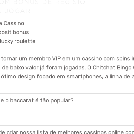
OM BÓNUS DE REGISTO
A JOGAR
a Cassino
posit bonus
lucky roulette
e tornar um membro VIP em um cassino com spins i
s de baixo valor já foram jogadas. O Chitchat Bingo
ótimo design focado em smartphones, a linha de 
e o baccarat é tão popular?
e criar nossa lista de melhores cassinos online co