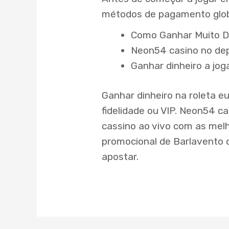
métodos de pagamento glob
Como Ganhar Muito Di
Neon54 casino no de
Ganhar dinheiro a joga
Ganhar dinheiro na roleta 
fidelidade ou VIP. Neon54 c
cassino ao vivo com as mel
promocional de Barlavento d
apostar.