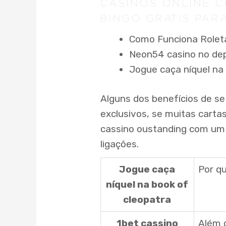
CASINOS ONLINE C
BINGO GRATIS PAR
Como Funciona Rolet
Neon54 casino no de
Jogue caça níquel na 
Alguns dos benefícios de s
exclusivos, se muitas carta
cassino oustanding com um 
ligações.
Jogue caça
Por qu
níquel na book of
cleopatra
1bet cassino
Além d