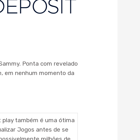
DEPOSIT
e Sammy. Ponta com revelado
ue, em nenhum momento da
t play também é uma ótima
ualizar Jogos antes de se
 possivelmente milhões de