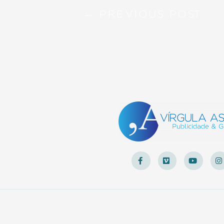
←
PREVIOUS POST