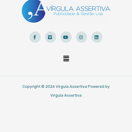
Copyright © 2026 Vírgula Assertiva Powered by
Vírgula Assertiva