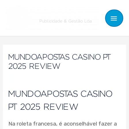
MUNDOAPOSTAS CASINO PT
2025 REVIEW
By
MUNDOAPOSTAS CASINO
PT 2025 REVIEW
Na roleta francesa, é aconselhável fazer a