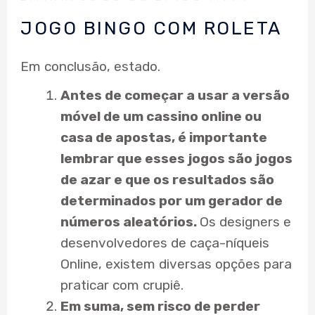
JOGO BINGO COM ROLETA
Em conclusão, estado.
Antes de começar a usar a versão
móvel de um cassino online ou
casa de apostas, é importante
lembrar que esses jogos são jogos
de azar e que os resultados são
determinados por um gerador de
números aleatórios.
Os designers e
desenvolvedores de caça-níqueis
Online, existem diversas opções para
praticar com crupiê.
Em suma, sem risco de perder