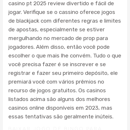
casino pt 2025 review divertido e fácil de
jogar. Verifique se o cassino oferece jogos
de blackjack com diferentes regras e limites
de apostas, especialmente se estiver
mergulhando no mercado de prop para
jogadores. Além disso, então você pode
escolher o que mais lhe convém. Tudo o que
você precisa fazer é se inscrever e se
registrar e fazer seu primeiro depósito, ele
premiará você com vários prêmios no
recurso de jogos gratuitos. Os casinos
listados acima são alguns dos melhores
casinos online disponíveis em 2023, mas
essas tentativas são geralmente inúteis.
BAIXAR JOGO DE BINGO PARA