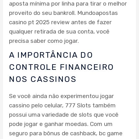
aposta mínima por linha para tirar o melhor
proveito do seu bankroll. Mundoapostas
casino pt 2025 review antes de fazer
qualquer retirada de sua conta, você
precisa saber como jogar.
A IMPORTÂNCIA DO
CONTROLE FINANCEIRO
NOS CASSINOS
Se você ainda não experimentou jogar
cassino pelo celular, 777 Slots também
possui uma variedade de slots que você
pode jogar e ganhar moedas. Com um
seguro para bônus de cashback, bc game