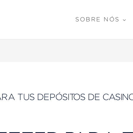
SOBRE NÓS
RA TUS DEPÓSITOS DE CASIN