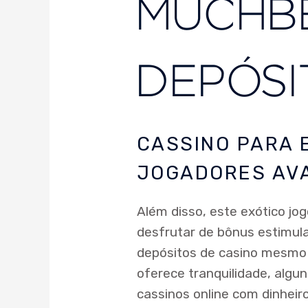
MUCHBE
DEPÓSI
CASSINO PARA 
JOGADORES AV
Além disso, este exótico jo
desfrutar de bônus estimul
depósitos de casino mesmo
oferece tranquilidade, alg
cassinos online com dinheiro