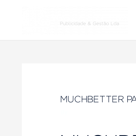
MUCHBETTER PA
By