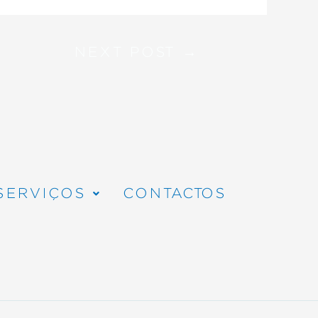
NEXT POST
→
SERVIÇOS
CONTACTOS