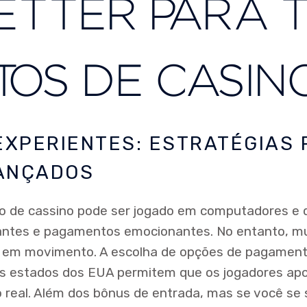
TTER PARA 
TOS DE CASIN
EXPERIENTES: ESTRATÉGIAS 
ANÇADOS
go de cassino pode ser jogado em computadores e 
antes e pagamentos emocionantes. No entanto, mu
 em movimento. A escolha de opções de pagament
uns estados dos EUA permitem que os jogadores 
 real. Além dos bônus de entrada, mas se você se s