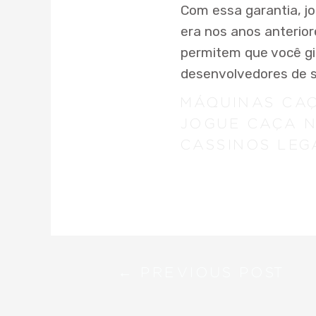
Com essa garantia, j
era nos anos anterior
permitem que você gi
desenvolvedores de s
MÁQUINAS CAÇ
JOGUE CAÇA N
CASSINOS LEG
←
PREVIOUS POST