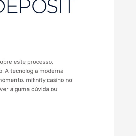
DEPOSIT
sobre este processo,
o. A tecnologia moderna
momento, mifinity casino no
iver alguma dúvida ou