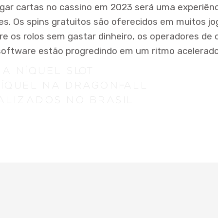
ogar cartas no cassino em 2023 será uma experiênc
es. Os spins gratuitos são oferecidos em muitos jo
re os rolos sem gastar dinheiro, os operadores de
oftware estão progredindo em um ritmo acelerado
A NÍQUEL SLOT
ÍQUEL NA DRAGONFALL
ALIZADOS NO BRASIL