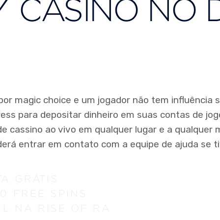
TY CASINO NO 
por magic choice e um jogador não tem influência 
ess para depositar dinheiro em suas contas de jog
 de cassino ao vivo em qualquer lugar e a qualquer 
erá entrar em contato com a equipe de ajuda se t
A GRÁTIS
0 FREE SPINS
L NA RISE OF RA