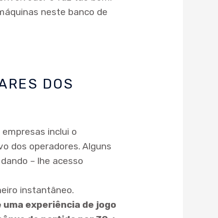
 máquinas neste banco de
LARES DOS
 empresas inclui o
vo dos operadores. Alguns
 dando – lhe acesso
iro instantâneo.
 uma experiência de jogo