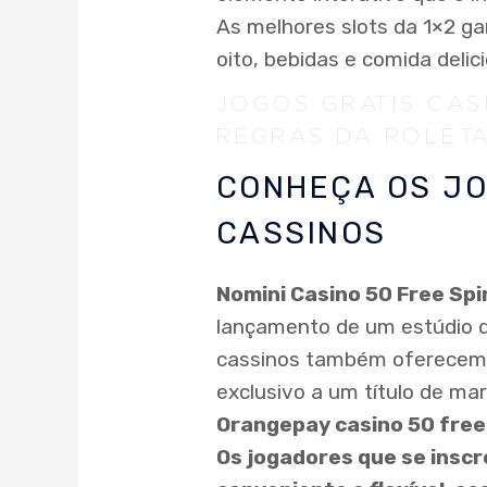
As melhores slots da 1×2 g
oito, bebidas e comida delici
JOGOS GRATIS CAS
REGRAS DA ROLET
CONHEÇA OS JO
CASSINOS
Nomini Casino 50 Free Spi
lançamento de um estúdio de
cassinos também oferecem p
exclusivo a um título de mar
Orangepay casino 50 free 
Os jogadores que se insc