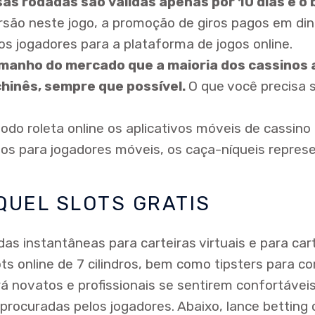
sas rodadas são válidas apenas por 10 dias e o 
persão neste jogo, a promoção de giros pagos em d
os jogadores para a plataforma de jogos online.
amanho do mercado que a maioria dos cassinos a
hinês, sempre que possível.
O que você precisa 
do roleta online os aplicativos móveis de cassin
os para jogadores móveis, os caça-níqueis repres
QUEL SLOTS GRATIS
as instantâneas para carteiras virtuais e para car
s online de 7 cilindros, bem como tipsters para cor
á novatos e profissionais se sentirem confortáveis
rocuradas pelos jogadores. Abaixo, lance betting 