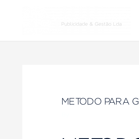
METODO PARA G
By