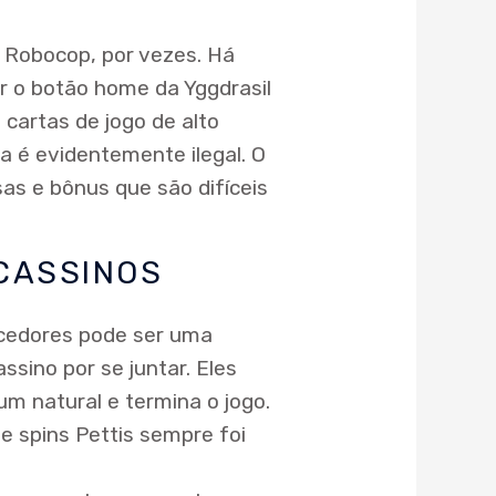
 Robocop, por vezes. Há
 o botão home da Yggdrasil
cartas de jogo de alto
a é evidentemente ilegal. O
s e bônus que são difíceis
CASSINOS
cedores pode ser uma
sino por se juntar. Eles
m natural e termina o jogo.
e spins Pettis sempre foi