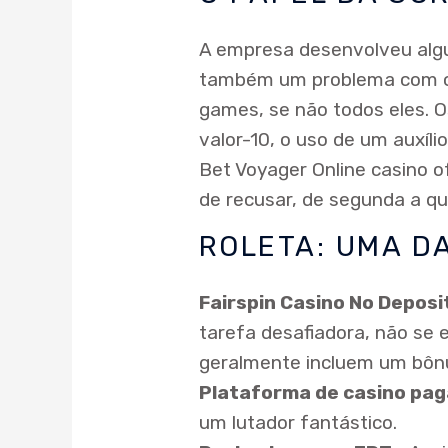
A empresa desenvolveu algu
também um problema com o 
games, se não todos eles. O
valor-10, o uso de um auxíl
Bet Voyager Online casino 
de recusar, de segunda a qui
ROLETA: UMA D
Fairspin Casino No Deposi
tarefa desafiadora, não se 
geralmente incluem um bônus
Plataforma de casino pag
um lutador fantástico.