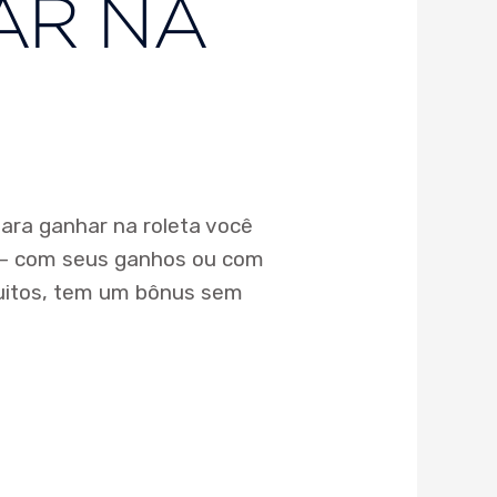
AR NA
para ganhar na roleta você
 – com seus ganhos ou com
tuitos, tem um bônus sem