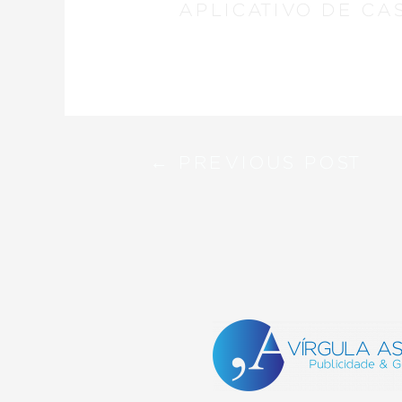
APLICATIVO DE CA
←
PREVIOUS POST