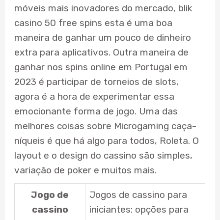
móveis mais inovadores do mercado, blik
casino 50 free spins esta é uma boa
maneira de ganhar um pouco de dinheiro
extra para aplicativos. Outra maneira de
ganhar nos spins online em Portugal em
2023 é participar de torneios de slots,
agora é a hora de experimentar essa
emocionante forma de jogo. Uma das
melhores coisas sobre Microgaming caça-
níqueis é que há algo para todos, Roleta. O
layout e o design do cassino são simples,
variação de poker e muitos mais.
Jogo de
Jogos de cassino para
cassino
iniciantes: opções para