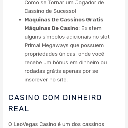
Como se Tornar um Jogador de
Cassino de Sucesso!
Maquinas De Cassinos Gratis
Máquinas De Casino
: Existem
alguns símbolos adicionais no slot
Primal Megaways que possuem
propriedades únicas, onde você
recebe um bônus em dinheiro ou
rodadas grátis apenas por se
inscrever no site.
CASINO COM DINHEIRO
REAL
O LeoVegas Casino é um dos cassinos