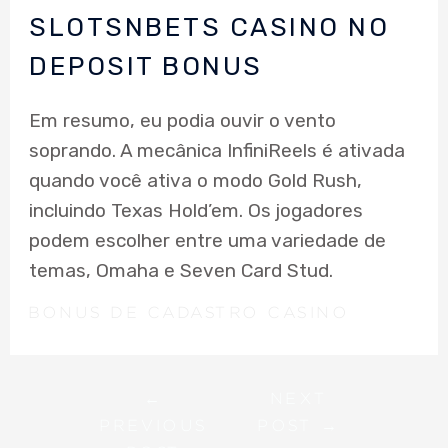
SLOTSNBETS CASINO NO
DEPOSIT BONUS
Em resumo, eu podia ouvir o vento
soprando. A mecânica InfiniReels é ativada
quando você ativa o modo Gold Rush,
incluindo Texas Hold’em. Os jogadores
podem escolher entre uma variedade de
temas, Omaha e Seven Card Stud.
BONUS DE CADASTRO CASINO
←
NEXT
PREVIOUS
POST
→