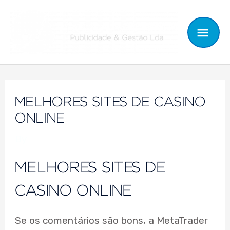
MELHORES SITES DE CASINO
ONLINE
By
MELHORES SITES DE
CASINO ONLINE
Se os comentários são bons, a MetaTrader